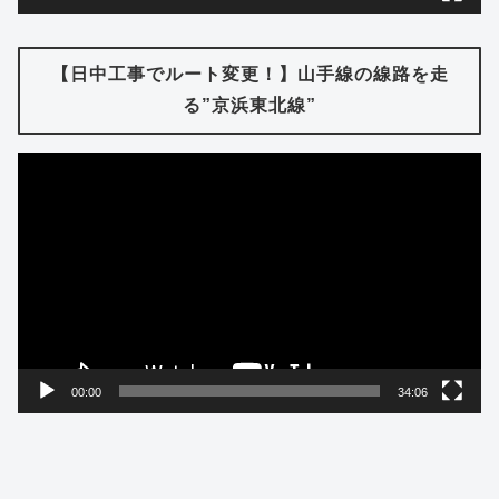
【日中工事でルート変更！】山手線の線路を走
る”京浜東北線”
動
画
プ
レ
ー
ヤ
ー
00:00
34:06