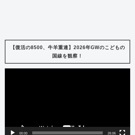
【復活の8500、牛羊重連】2026年GWのこどもの
国線を観察！
動
画
プ
レ
ー
ヤ
ー
00:00
26:06