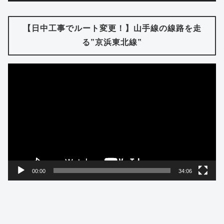
【日中工事でルート変更！】山手線の線路を走
る”京浜東北線”
動
画
プ
レ
ー
ヤ
ー
00:00
34:06