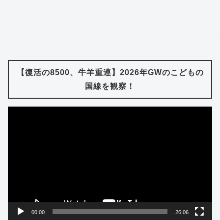
【復活の8500、牛羊重連】2026年GWのこどもの
国線を観察！
動
画
プ
レ
ー
ヤ
ー
00:00
26:06