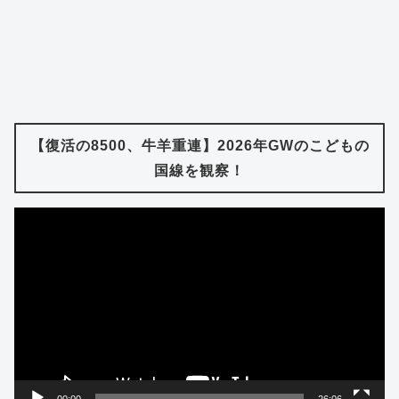
【復活の8500、牛羊重連】2026年GWのこどもの
国線を観察！
動
画
プ
レ
ー
ヤ
ー