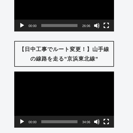
レ
ー
00:00
26:06
ヤ
ー
【日中工事でルート変更！】山手線
の線路を走る”京浜東北線”
動
画
プ
レ
ー
00:00
34:06
ヤ