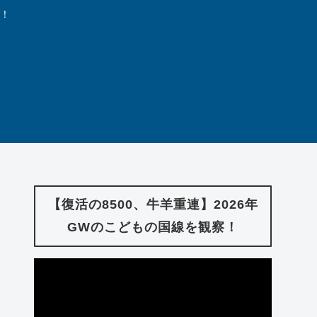
中！
【復活の8500、牛羊重連】2026年
GWのこどもの国線を観察！
動
画
プ