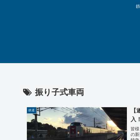
鉄
振り子式車両
【
鉄道
入
皆様
の新
特急