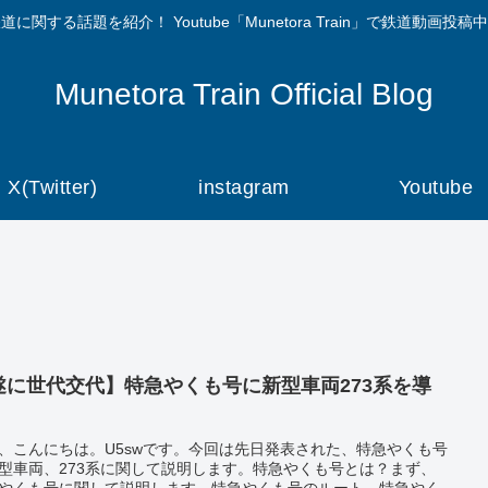
道に関する話題を紹介！ Youtube「Munetora Train」で鉄道動画投稿
Munetora Train Official Blog
X(Twitter)
instagram
Youtube
遂に世代交代】特急やくも号に新型車両273系を導
！
、こんにちは。U5swです。今回は先日発表された、特急やくも号
型車両、273系に関して説明します。特急やくも号とは？まず、
やくも号に関して説明します。特急やくも号のルート。特急やく