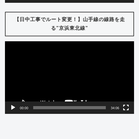
【日中工事でルート変更！】山手線の線路を走
る”京浜東北線”
動
画
プ
レ
ー
ヤ
ー
00:00
34:06