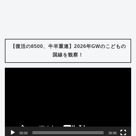
【復活の8500、牛羊重連】2026年GWのこどもの
国線を観察！
動
画
プ
レ
ー
ヤ
ー
00:00
26:06