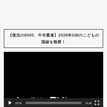
【復活の8500、牛羊重連】2026年GWのこどもの
国線を観察！
動
画
プ
レ
ー
ヤ
ー
00:00
26:06