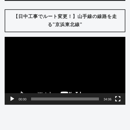
【日中工事でルート変更！】山手線の線路を走
る”京浜東北線”
動
画
プ
レ
ー
ヤ
ー
00:00
34:06