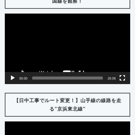
国線を観察！
動
画
プ
レ
ー
ヤ
ー
00:00
26:06
【日中工事でルート変更！】山手線の線路を走
る”京浜東北線”
動
画