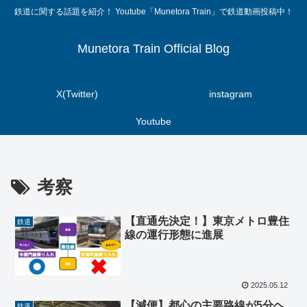
鉄道に関する話題を紹介！ Youtube「Munetora Train」で鉄道動画投稿中！
Munetora Train Official Blog
X(Twitter)
instagram
Youtube
考察
【直通先決定！】東京メトロ豊住
鉄道
線の運行形態に進展
2025.05.12
【減便】都心の主要路線が5分ヘ
鉄道