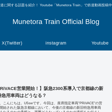
道に関する話題を紹介！ Youtube「Munetora Train」で鉄道動画投稿
Munetora Train Official Blog
X(Twitter)
instagram
Youtube
PRiVACE営業開始！】阪急2300系導入で京都線の新
特急用車両はどうなる？
、こんにちは。U5swです。今回は、座席指定車両"PRiVACE"の営
開始された阪急京都線において、今後の京都線の新旧特急用車両
うなるのかの予想と、実際どうなっているのかの過程をお伝えし