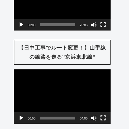
レ
ー
00:00
26:06
ヤ
ー
【日中工事でルート変更！】山手線
の線路を走る”京浜東北線”
動
画
プ
レ
ー
00:00
34:06
ヤ