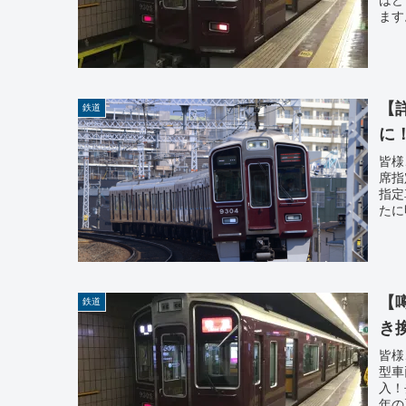
ます
【
鉄道
に
皆様
席指
指定
たに
【
鉄道
き
皆様
型車
入！
年の