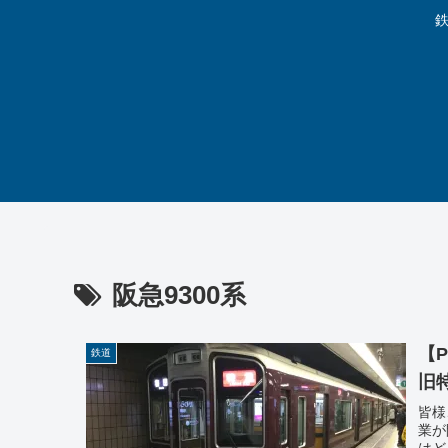
鉄
阪急9300系
【
鉄道
旧
皆様
業が
はど