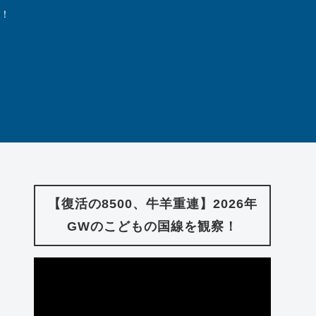
中！
【復活の8500、牛羊重連】2026年
GWのこどもの国線を観察！
動
画
プ