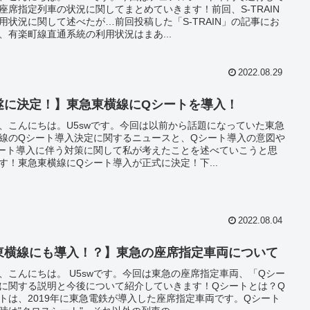
座席指定列車の状況に関してまとめていきます！前回、S-TRAIN
用状況に関して述べたが…前回投稿した「S-TRAIN」の記事にお
、有楽町線直通系統の利用状況はまあ...
2022.08.29
遂に決定！】東急東横線にQシートを導入！
、こんにちは。U5swです。今回は以前から話題になっていた東急
線のQシート導入決定に関するニュースと、Qシート導入の意図や
ート導入に伴う対策に関して私が考えたことを述べていこうと思
す！東急東横線にQシート導入が正式に決定！下...
2022.08.04
東横線にも導入！？】東急の座席指定車両について
、こんにちは。 U5swです。今回は東急の座席指定車両、「Qシー
に関する説明と今後について紹介していきます！Qシートとは？Q
トは、2019年に東急電鉄が導入した座席指定車両です。Qシート