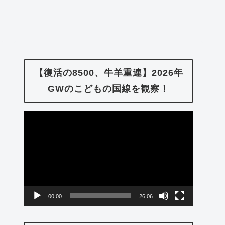
【復活の8500、牛羊重連】2026年
GWのこどもの国線を観察！
動
画
プ
レ
ー
00:00
26:06
ヤ
ー