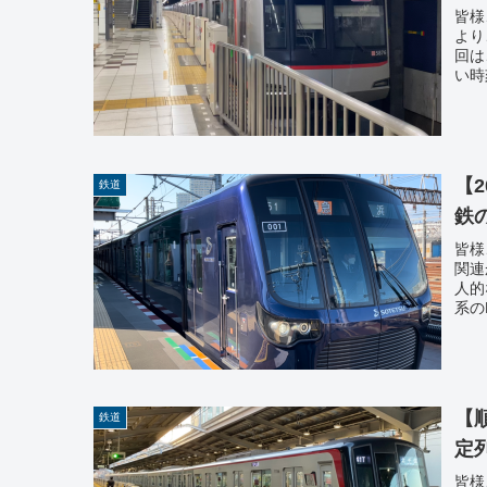
皆様
より
回は
い時
【
鉄道
鉄
皆様
関連
人的
系の
【
鉄道
定
皆様