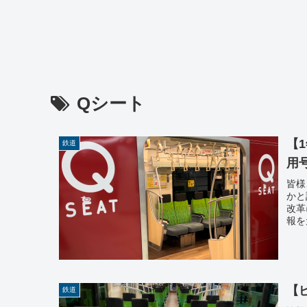
Qシート
【
鉄道
用
皆様
かと
改革
報を
【
鉄道