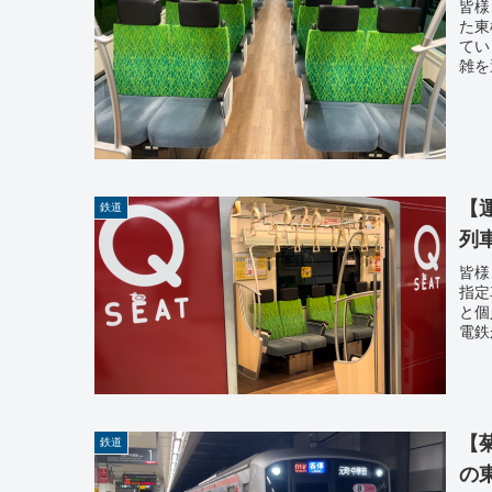
皆様
た東
てい
雑を
【
鉄道
列
皆様
指定
と個
電鉄
【
鉄道
の