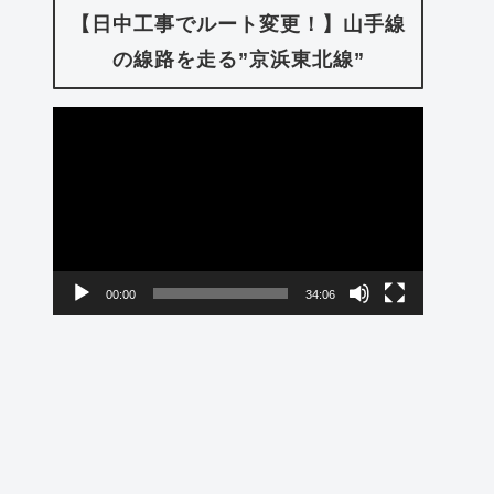
【日中工事でルート変更！】山手線
の線路を走る”京浜東北線”
動
画
プ
レ
ー
00:00
34:06
ヤ
ー