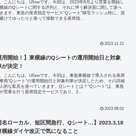
、こんにちは。U5swです。今回は、2023年8月より営業を開始し
横線のQシートに関する評判と、それに伴う解決策に関して述べ
きます。東急の座席指定サービス"Qシート"帰宅ラッシュ時に、混
避けてゆったりと座って移動できる座席指...
2023.11.21
運用開始！】東横線のQシートの運用開始日と対象
車が決定！
、こんにちは。U5swです。今回は、東急東横線で導入される座席
車両"Qシート"の運用開始日と対象列車が決定したため、その詳細
人的な私見を述べていきます。Qシートとは？"Qシート"は、東急
が営業を行う座席指定サービスであり、2...
2023.08.02
菊名ローカル、短区間急行、Qシート…】2023.3.18
東横線ダイヤ改正で気になること