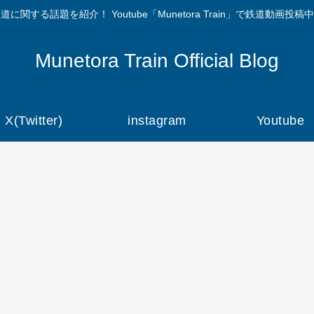
道に関する話題を紹介！ Youtube「Munetora Train」で鉄道動画投稿
Munetora Train Official Blog
X(Twitter)
instagram
Youtube