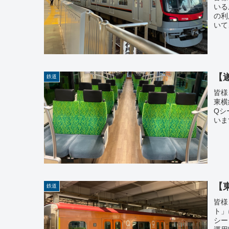
いる
の利
いて
【
鉄道
皆様
東横
Qシ
いま
【
鉄道
皆様
ト」
シー