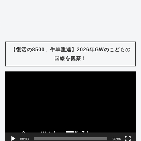
【復活の8500、牛羊重連】2026年GWのこどもの
国線を観察！
動
画
プ
レ
ー
ヤ
ー
00:00
26:06