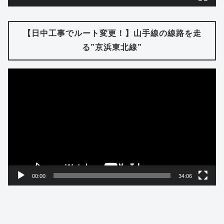
【日中工事でルート変更！】山手線の線路を走
る”京浜東北線”
動
画
プ
レ
ー
ヤ
ー
00:00
34:06