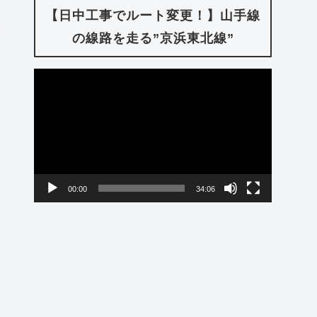
【日中工事でルート変更！】山手線
の線路を走る”京浜東北線”
動
画
プ
レ
ー
00:00
34:06
ヤ
ー