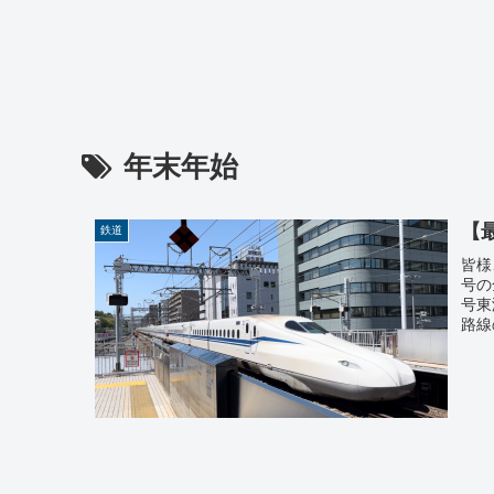
年末年始
【
鉄道
皆様
号の
号東
路線