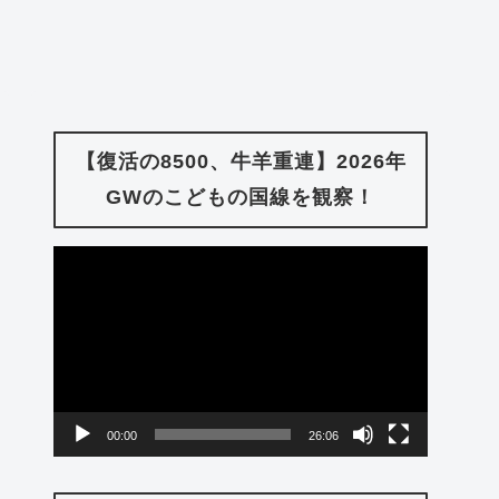
【復活の8500、牛羊重連】2026年
GWのこどもの国線を観察！
動
画
プ
レ
ー
00:00
26:06
ヤ
ー