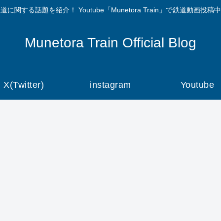
道に関する話題を紹介！ Youtube「Munetora Train」で鉄道動画投稿
Munetora Train Official Blog
X(Twitter)
instagram
Youtube