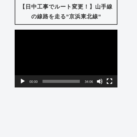
【日中工事でルート変更！】山手線
の線路を走る”京浜東北線”
動
画
プ
レ
ー
00:00
34:06
ヤ
ー