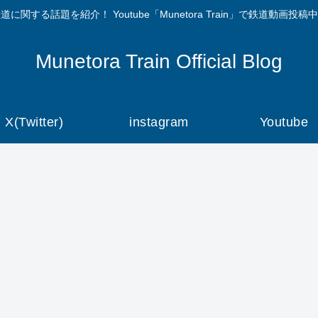
道に関する話題を紹介！ Youtube「Munetora Train」で鉄道動画投稿
Munetora Train Official Blog
X(Twitter)
instagram
Youtube