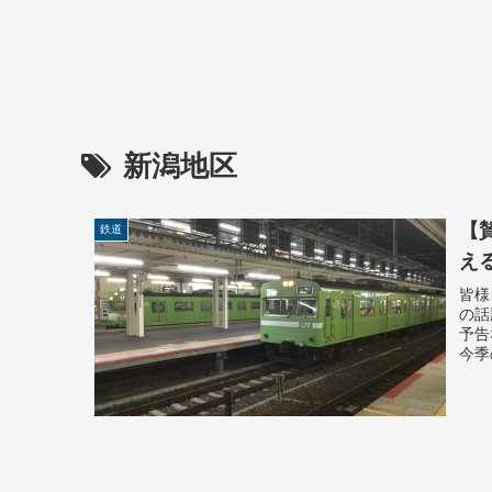
新潟地区
【
鉄道
え
皆様
の話
予告
今季