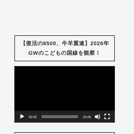
【復活の8500、牛羊重連】2026年
GWのこどもの国線を観察！
動
画
プ
レ
ー
00:00
26:06
ヤ
ー