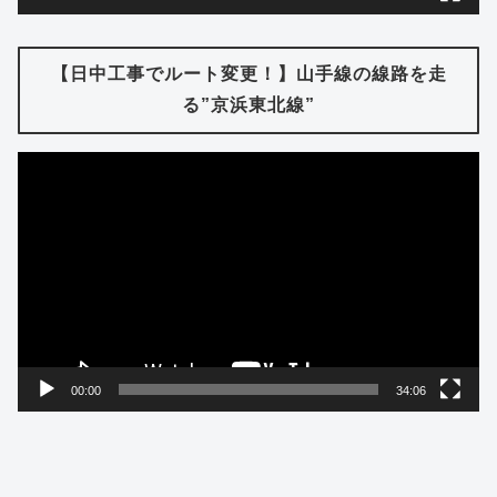
【日中工事でルート変更！】山手線の線路を走
る”京浜東北線”
動
画
プ
レ
ー
ヤ
ー
00:00
34:06