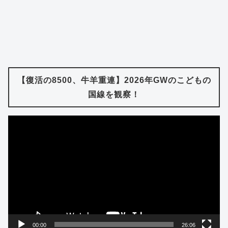
【復活の8500、牛羊重連】2026年GWのこどもの
国線を観察！
動
画
プ
レ
ー
ヤ
ー
00:00
26:06