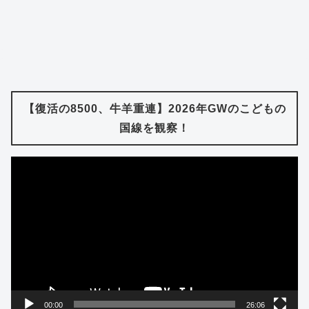
【復活の8500、牛羊重連】2026年GWのこどもの
国線を観察！
動
画
プ
レ
ー
ヤ
ー
00:00
26:06