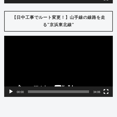
【日中工事でルート変更！】山手線の線路を走
る”京浜東北線”
動
画
プ
レ
ー
ヤ
ー
00:00
34:06