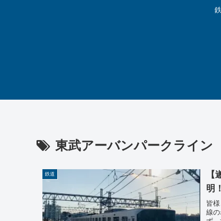
鉄
東武アーバンパークライン
【
鉄道
明
皆様
線の
ず、