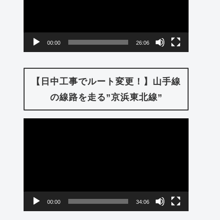
レ
ー
00:00
26:06
ヤ
ー
【日中工事でルート変更！】山手線
の線路を走る”京浜東北線”
動
画
プ
レ
ー
00:00
34:06
ヤ