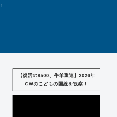
中！
【復活の8500、牛羊重連】2026年
GWのこどもの国線を観察！
動
画
プ