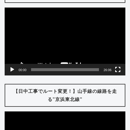
動
画
プ
レ
ー
ヤ
ー
00:00
26:06
【日中工事でルート変更！】山手線の線路を走
る”京浜東北線”
動
画