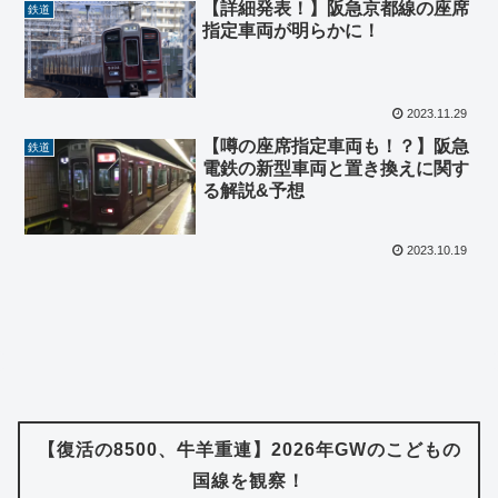
【詳細発表！】阪急京都線の座席
鉄道
指定車両が明らかに！
2023.11.29
【噂の座席指定車両も！？】阪急
鉄道
電鉄の新型車両と置き換えに関す
る解説&予想
2023.10.19
【復活の8500、牛羊重連】2026年GWのこどもの
国線を観察！