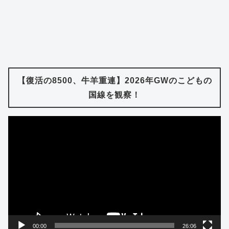
【復活の8500、牛羊重連】2026年GWのこどもの
国線を観察！
動
画
プ
レ
ー
ヤ
ー
00:00
26:06