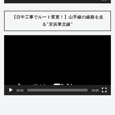
【日中工事でルート変更！】山手線の線路を走
る”京浜東北線”
動
画
プ
レ
ー
ヤ
ー
00:00
34:06