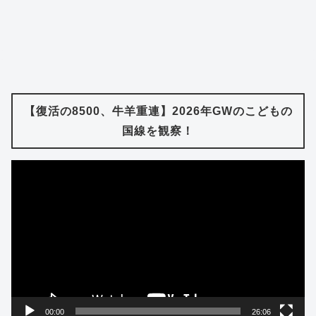
【復活の8500、牛羊重連】2026年GWのこどもの
国線を観察！
動
画
プ
レ
ー
ヤ
ー
00:00
26:06