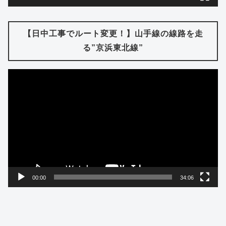
【日中工事でルート変更！】山手線の線路を走
る”京浜東北線”
動
画
プ
レ
ー
ヤ
ー
00:00
34:06