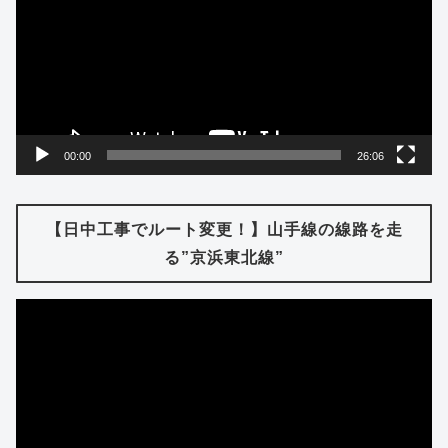
プ
レ
ー
ヤ
ー
00:00
26:06
【日中工事でルート変更！】山手線の線路を走
る”京浜東北線”
動
画
プ
レ
ー