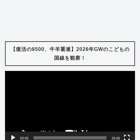
【復活の8500、牛羊重連】2026年GWのこどもの
国線を観察！
動
画
プ
レ
ー
ヤ
ー
00:00
26:06