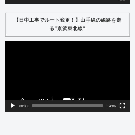
【日中工事でルート変更！】山手線の線路を走
る”京浜東北線”
動
画
プ
レ
ー
ヤ
ー
00:00
34:06