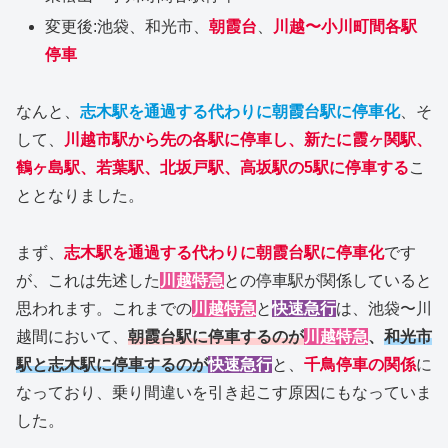
変更後:池袋、和光市、
朝霞台
、
川越〜小川町間各駅
停車
なんと、
志木駅を通過する代わりに朝霞台駅に停車化
、そ
して、
川越市駅から先の各駅に停車し、新たに霞ヶ関駅、
鶴ヶ島駅、若葉駅、北坂戸駅、高坂駅の5駅に停車する
こ
ととなりました。
まず、
志木駅を通過する代わりに朝霞台駅に停車化
です
が、これは先述した
川越特急
との停車駅が関係していると
思われます。これまでの
川越特急
と
快速急行
は、池袋〜川
越間において、
朝霞台駅に停車するのが
川越特急
、
和光市
駅と志木駅に停車するのが
快速急行
と、
千鳥停車の関係
に
なっており、乗り間違いを引き起こす原因にもなっていま
した。