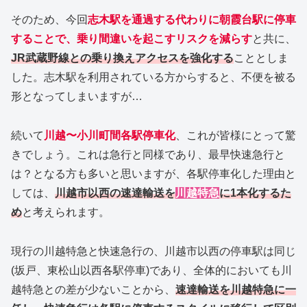
そのため、今回
志木駅を通過する代わりに朝霞台駅に停車
することで、乗り間違いを起こすリスクを減らす
と共に、
JR武蔵野線との乗り換えアクセスを強化する
こととしま
した。志木駅を利用されている方からすると、不便を被る
形となってしまいますが…
続いて
川越〜小川町間各駅停車化
、これが皆様にとって驚
きでしょう。これは急行と同様であり、最早快速急行と
は？となる方も多いと思いますが、各駅停車化した理由と
しては、
川越市以西の速達輸送を
川越特急
に1本化するた
め
と考えられます。
現行の川越特急と快速急行の、川越市以西の停車駅は同じ
(坂戸、東松山以西各駅停車)であり、全体的においても川
越特急との差が少ないことから、
速達輸送を川越特急に一