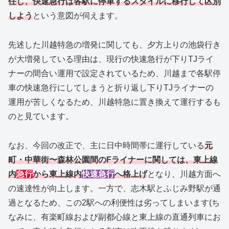
任し、快速急行は各駅に停車するスタイルに移行して区別
しよう
という意図が伺えます。
先述した川越特急の増発に関しても、夕方上りの池袋行き
が大増発している理由は、現行の快速急行が下りTJライ
ナーの間合い運用で設定されているため、川越まで各駅停
車の快速急行にしてしまうと折り返し下りTJライナーの
運用が苦しくなるため、川越特急に置き換えて運行するも
のと見ています。
なお、今回の改正で、主に日中時間帯に運行している
元
町・中華街〜森林公園間のFライナーに関しては、東上線
内
急行
から東上線内
快速急行
へ格上げ
となり、川越方面へ
の速達性が向上します。一方で、志木駅とふじみ野駅が通
過となるため、この2駅への利便性は劣ってしまいます(ち
なみに、有楽町線および副都心線と東上線の直通列車にお