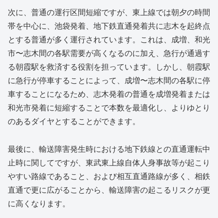
次に、普通の運行区間短縮ですが、東上線では朝夕の時間
帯を中心に、池袋発着、地下鉄直通発着共に志木を起終点
とする普通が多く運行されています。これは、成増、和光
市〜志木間の各駅需要が高くなるのに加え、急行が通過す
る朝霞駅を救済する役割を担っています。しかし、朝霞駅
に急行が停車することによって、成増〜志木間の各駅に停
車することになるため、志木発着の普通を成増発着または
和光市発着に短縮することで本数を最適化し、よりゆとり
のあるダイヤとすることができます。
最後に、輸送障害発生時における地下鉄線との直通運転中
止時に関してですが、東武東上線自体人身事故等が起こり
やすい路線であること、および相互直通路線が多く、相鉄
直通で更に広がることから、輸送障害の起こるリスクが更
に高くなります。