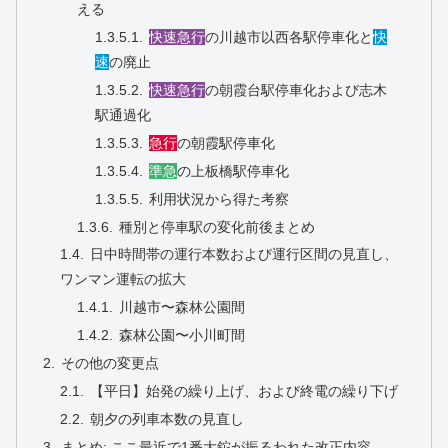
える
快速急行
の川越市以西各駅停車化と
快
速
の廃止
快速急行
の朝霞台駅停車化および志木
駅通過化
急行
の朝霞駅停車化
準急
の上板橋駅停車化
利用状況から得た考察
種別と停車駅の変化前後まとめ
日中時間帯の運行本数および運行区間の見直し、
ワンマン運転の拡大
川越市〜森林公園間
森林公園〜小川町間
その他の変更点
【平日】始発の繰り上げ、および終電の繰り下げ
朝夕の列車本数の見直し
まとめ: ここ最近で1番大鉈が振るわれた改正内容