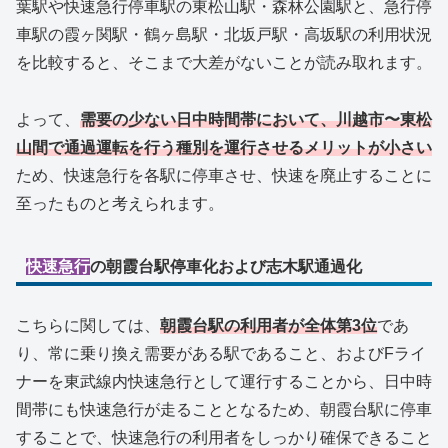
葉駅や快速急行停車駅の東松山駅・森林公園駅と、急行停
車駅の霞ヶ関駅・鶴ヶ島駅・北坂戸駅・高坂駅の利用状況
を比較すると、そこまで大差がないことが読み取れます。
よって、
需要の少ない日中時間帯において、川越市〜東松
山間で通過運転を行う種別を運行させるメリットが小さい
ため、快速急行を各駅に停車させ、快速を廃止することに
至ったものと考えられます。
快速急行
の朝霞台駅停車化および志木駅通過化
こちらに関しては、
朝霞台駅の利用者が全体第3位
であ
り、常に乗り換え需要がある駅であること、およびFライ
ナーを東武線内快速急行として運行することから、日中時
間帯にも快速急行が走ることとなるため、朝霞台駅に停車
することで、快速急行の利用者をしっかり確保できること