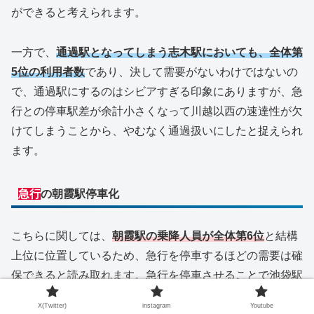
ができると考えられます。
一方で、
通過駅となってしまう志木駅においても、全体第
5位の利用者数
であり、決して需要がないわけではないの
で、通過駅にするのはシビアすぎる印象にありますが、急
行との停車駅差が余計小さくなって川越以西の速達性が欠
けてしまうことから、やむなく通過扱いにしたと捉えられ
ます。
急行
の朝霞駅停車化
こちらに関しては、
朝霞駅の乗降人員が全体第6位
と結構
上位に位置しているため、急行を停車するほどの需要は確
保できると読み取れます。急行を停車させることで池袋駅
から1本で辿り着けることから、朝霞駅に停車させるメリ
X(Twitter)
instagram
Youtube