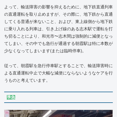
よって、輸送障害の影響を抑えるために、地下鉄直通列車
の直通運転を取り止めますが、その際に、地下鉄から直通
してくる普通が来ないこと、および、東上線側から地下鉄
に乗り入れる列車は、引き上げ線のある志木駅で運転を打
ち切ることにより、和光市〜志木間は強制的に減便となっ
てしまい、その中でも急行が通過する朝霞駅は特に本数が
少なくなってしまいます(または臨時停車)。
従って、朝霞駅を急行停車駅とすることで、輸送障害時に
よる直通運転中止で大幅な減便にならないようなケアを行
うものと考えています。
準急