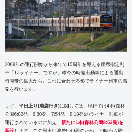
2008年の運行開始から来年で15周年を迎える座席指定列
車「TJライナー」ですが、昨今の時差出勤等による通勤
時間帯の拡大から、これに合わせる形でライナー列車の増
発を行います。
まず、
平日上り(池袋行き)
に関しては、現行では4本(森林
公園6:02発、6:30発、7:54発、8:18発)のライナー列車が
運行されているのに加え、
新たに1本(森林公園8:53発)を
新設
します。この列車は池袋9:49着のため、10時台以降