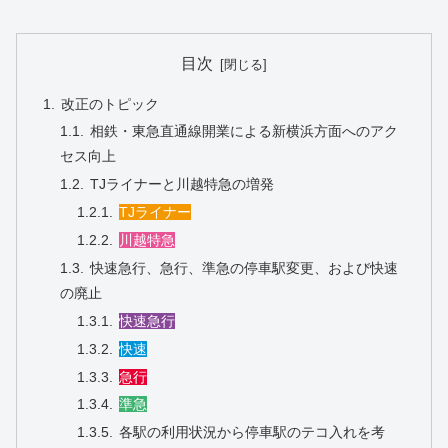
目次
改正のトピック
相鉄・東急直通線開業による新横浜方面へのアク
セス向上
TJライナーと川越特急の増発
TJライナー
川越特急
快速急行、急行、準急の停車駅変更、および快速
の廃止
快速急行
快速
急行
準急
各駅の利用状況から停車駅のテコ入れを考