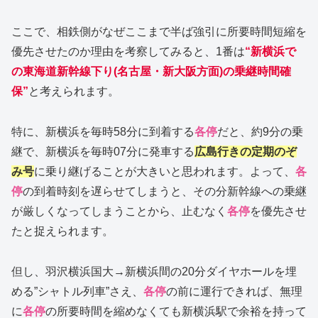
ここで、相鉄側がなぜここまで半ば強引に所要時間短縮を
優先させたのか理由を考察してみると、1番は
“新横浜で
の東海道新幹線下り(名古屋・新大阪方面)の乗継時間確
保”
と考えられます。
特に、新横浜を毎時58分に到着する
各停
だと、約9分の乗
継で、新横浜を毎時07分に発車する
広島行きの定期のぞ
み号
に乗り継げることが大きいと思われます。よって、
各
停
の到着時刻を遅らせてしまうと、その分新幹線への乗継
が厳しくなってしまうことから、止むなく
各停
を優先させ
たと捉えられます。
但し、羽沢横浜国大→新横浜間の20分ダイヤホールを埋
める”シャトル列車”さえ、
各停
の前に運行できれば、無理
に
各停
の所要時間を縮めなくても新横浜駅で余裕を持って