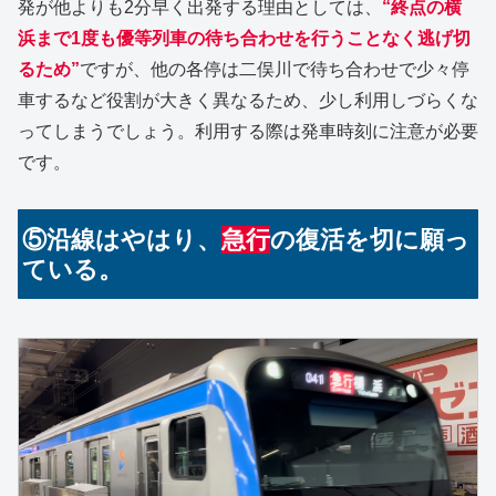
発が他よりも2分早く出発する理由としては、
“終点の横
浜まで1度も優等列車の待ち合わせを行うことなく逃げ切
るため”
ですが、他の各停は二俣川で待ち合わせで少々停
車するなど役割が大きく異なるため、少し利用しづらくな
ってしまうでしょう。利用する際は発車時刻に注意が必要
です。
⑤沿線はやはり、
急行
の復活を切に願っ
ている。