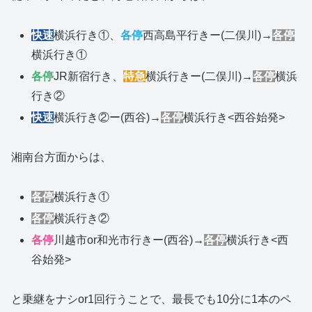
快速
横浜行き①、
各停
西高島平行きー(二俣川)→
各停
横浜行き①
各停
JR新宿行き、
特急
横浜行きー(二俣川)→
各停
横浜
行き②
快速
横浜行き②ー(西谷)→
各停
横浜行き<西谷始発>
湘南台方面からは、
各停
横浜行き①
各停
横浜行き②
各停
川越市or和光市行きー(西谷)→
各停
横浜行き<西
谷始発>
と乗継をナシor1回行うことで、最長でも10分に1本のペ