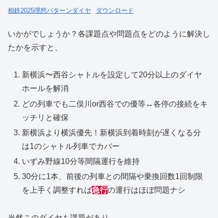
相鉄2025理想パターンダイヤ
ダウンロード
いかがでしょうか？各課題点や問題点をどのように解決し
たかを示すと、
新横浜〜西谷シャトルを設定して20分以上のダイヤ
ホールを解消
どの列車でも二俣川or西谷での優等↔︎各停の接続をキ
ッチリと確保
新横浜より横浜優先！新横浜到着時刻が遅くなる分
は1のシャトル列車でカバー
いずみ野線10分等間隔運行を維持
30分に1本、前後の列車との間隔や乗換回数1回制限
を上手く調整すれば
急行
の運行はほぼ問題ナシ
当然このダイヤも課題があり、