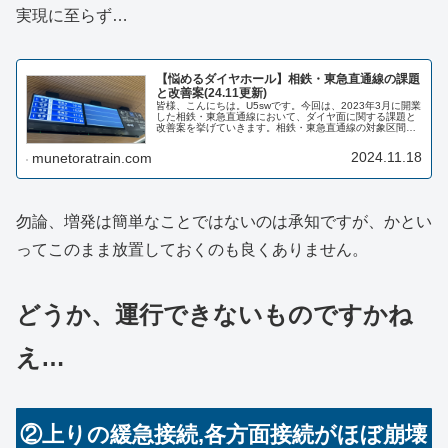
実現に至らず…
【悩めるダイヤホール】相鉄・東急直通線の課題
と改善案(24.11更新)
皆様、こんにちは。U5swです。今回は、2023年3月に開業
した相鉄・東急直通線において、ダイヤ面に関する課題と
改善案を挙げていきます。相鉄・東急直通線の対象区間
2023年3月18日に東急新横浜線(日吉〜新綱島〜新横浜間)
と相鉄新横浜線(新...
2024.11.18
munetoratrain.com
勿論、増発は簡単なことではないのは承知ですが、かとい
ってこのまま放置しておくのも良くありません。
どうか、運行できないものですかね
え…
②上りの緩急接続,各方面接続がほぼ崩壊