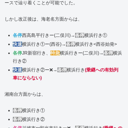
ースで辿り着くことが可能でした。
しかし改正後は、海老名方面からは、
各停
西高島平行きー(二俣川)→
各停
横浜行き①
快速
横浜行き①ー(西谷)→
各停
横浜行き<西谷始発>
各停
JR新宿行き、
特急
横浜行きー(二俣川)→
各停
横浜
行き②
快速
横浜行き②ー❌→
各停
横浜行き
(乗継への有効列
車にならない)
湘南台方面からは、
各停
横浜行き①
各停
横浜行き②