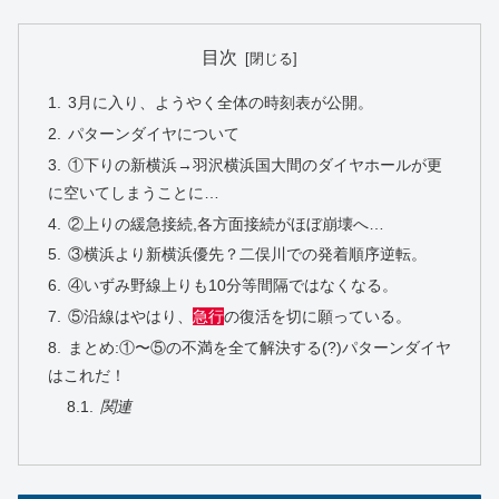
目次
3月に入り、ようやく全体の時刻表が公開。
パターンダイヤについて
①下りの新横浜→羽沢横浜国大間のダイヤホールが更
に空いてしまうことに…
②上りの緩急接続,各方面接続がほぼ崩壊へ…
③横浜より新横浜優先？二俣川での発着順序逆転。
④いずみ野線上りも10分等間隔ではなくなる。
⑤沿線はやはり、
急行
の復活を切に願っている。
まとめ:①〜⑤の不満を全て解決する(?)パターンダイヤ
はこれだ！
関連