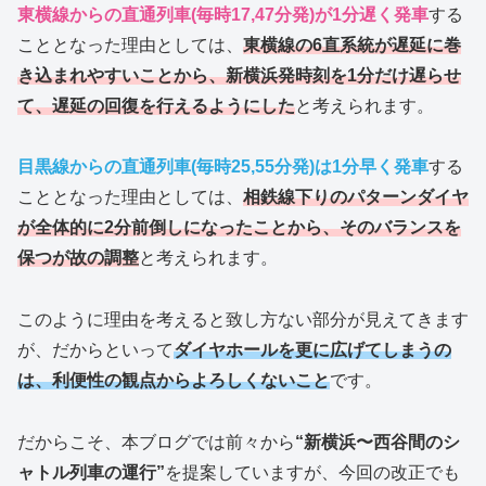
東横線からの直通列車(毎時17,47分発)が1分遅く発車
する
こととなった理由としては、
東横線の6直系統が遅延に巻
き込まれやすいことから、新横浜発時刻を1分だけ遅らせ
て、遅延の回復を行えるようにした
と考えられます。
目黒線からの直通列車(毎時25,55分発)は1分早く発車
する
こととなった理由としては、
相鉄線下りのパターンダイヤ
が全体的に2分前倒しになったことから、そのバランスを
保つが故の調整
と考えられます。
このように理由を考えると致し方ない部分が見えてきます
が、だからといって
ダイヤホールを更に広げてしまうの
は、利便性の観点からよろしくないこと
です。
だからこそ、本ブログでは前々から
“新横浜〜西谷間のシ
ャトル列車の運行”
を提案していますが、今回の改正でも