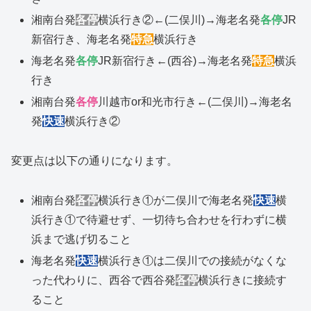
湘南台発
各停
横浜行き②←(二俣川)→海老名発
各停
JR
新宿行き、海老名発
特急
横浜行き
海老名発
各停
JR新宿行き←(西谷)→海老名発
特急
横浜
行き
湘南台発
各停
川越市or和光市行き←(二俣川)→海老名
発
快速
横浜行き②
変更点は以下の通りになります。
湘南台発
各停
横浜行き①が二俣川で海老名発
快速
横
浜行き①で待避せず、一切待ち合わせを行わずに横
浜まで逃げ切ること
海老名発
快速
横浜行き①は二俣川での接続がなくな
った代わりに、西谷で西谷発
各停
横浜行きに接続す
ること