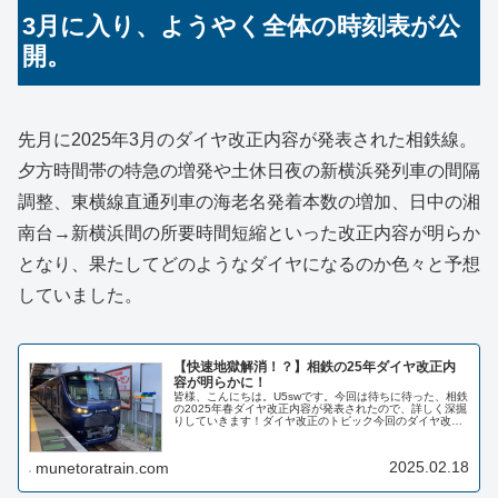
3月に入り、ようやく全体の時刻表が公
開。
先月に2025年3月のダイヤ改正内容が発表された相鉄線。
夕方時間帯の特急の増発や土休日夜の新横浜発列車の間隔
調整、東横線直通列車の海老名発着本数の増加、日中の湘
南台→新横浜間の所要時間短縮といった改正内容が明らか
となり、果たしてどのようなダイヤになるのか色々と予想
していました。
【快速地獄解消！？】相鉄の25年ダイヤ改正内
容が明らかに！
皆様、こんにちは。U5swです。今回は待ちに待った、相鉄
の2025年春ダイヤ改正内容が発表されたので、詳しく深掘
りしていきます！ダイヤ改正のトピック今回のダイヤ改正
日は、JR各社に合わせた2025年3月15日(土)です。改正の
トピックは以下...
2025.02.18
munetoratrain.com