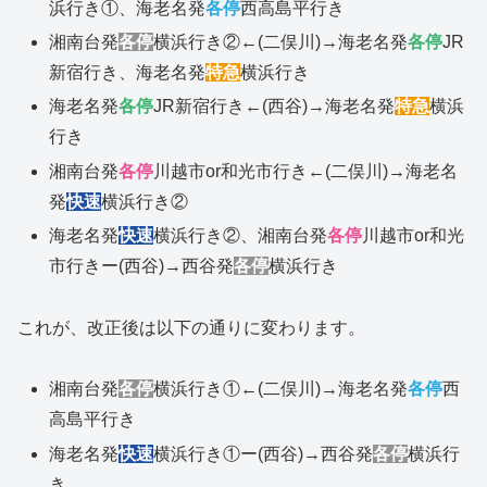
浜行き①、海老名発
各停
西高島平行き
湘南台発
各停
横浜行き②←(二俣川)→海老名発
各停
JR
新宿行き、海老名発
特急
横浜行き
海老名発
各停
JR新宿行き←(西谷)→海老名発
特急
横浜
行き
湘南台発
各停
川越市or和光市行き←(二俣川)→海老名
発
快速
横浜行き②
海老名発
快速
横浜行き②、湘南台発
各停
川越市or和光
市行きー(西谷)→西谷発
各停
横浜行き
これが、改正後は以下の通りに変わります。
湘南台発
各停
横浜行き①←(二俣川)→海老名発
各停
西
高島平行き
海老名発
快速
横浜行き①ー(西谷)→西谷発
各停
横浜行
き