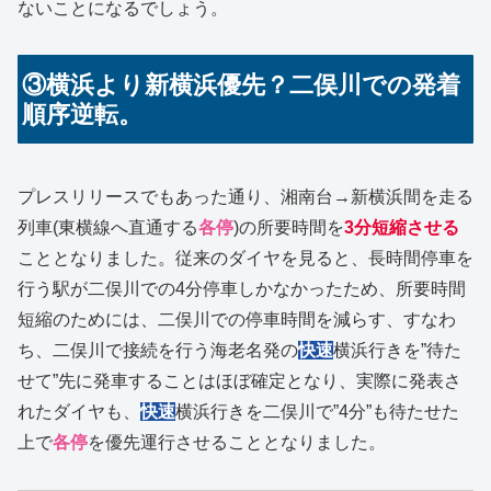
ないことになるでしょう。
③横浜より新横浜優先？二俣川での発着
順序逆転。
プレスリリースでもあった通り、湘南台→新横浜間を走る
列車(東横線へ直通する
各停
)の所要時間を
3分短縮させる
こととなりました。従来のダイヤを見ると、長時間停車を
行う駅が二俣川での4分停車しかなかったため、所要時間
短縮のためには、二俣川での停車時間を減らす、すなわ
ち、二俣川で接続を行う海老名発の
快速
横浜行きを”待た
せて”先に発車することはほぼ確定となり、実際に発表さ
れたダイヤも、
快速
横浜行きを二俣川で”4分”も待たせた
上で
各停
を優先運行させることとなりました。