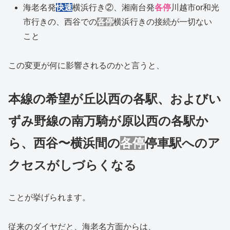
海老名発
快速
横浜行き②、湘南台発
各停
川越市or和光
市行きの、西谷での
各停
横浜行きの接続が一切ない
こと
この変更が何に影響されるのかと言うと、
本線の希望が丘以西の各駅、およびい
ずみ野線の南万騎が原以西の各駅か
ら、西谷〜横浜間の
各停
停車駅へのア
クセスがしづらくなる
ことが挙げられます。
従来のダイヤだと、海老名方面からは、