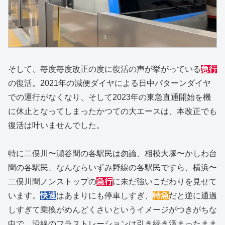
そして、毎度毎度改正の度に復活の声が挙がっている
急行
の復活。2021年の減便ダイヤによる日中パターンダイヤ
での運行がなくなり、そして2023年の東急直通開始を機
に休止となってしまったかつての大エースは、本改正でも
復活は叶いませんでした。
特に二俣川〜瀬谷間の各駅民は勿論、相模大塚〜かしわ台
間の各駅民、なんならいずみ野線の各駅民ですら、横浜〜
二俣川間ノンストップの
急行
に未だ強いこだわりを見せて
います。
快速
はあまりにも停車しすぎ、
特急
だと逆に通過
しすぎて乗換がめんどくさいというイメージがつきがちな
中で、沿線のフラストレーションは引き続き溜まったまま