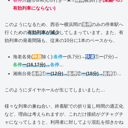
各停
川越市or和光市行きー❌→
各停
横浜行き
(乗継への
有効列車にならない)
このようになるため、西谷〜横浜間の
各停
のみの停車駅へ
行くための
有効列車が減少
してしまっています。また、有
効列車の発着間隔も、従来の10分に1本のペースから、
海老名発(
特急
除く):
各停
ー(6,7分)→
快速
①ー(7分)→
各停
ー(16,17分)→
各停
…
湘南台発:
各停
①
ー(12分)→
各停
②
ー(18分)→
各停
①…
このようにダイヤホールが生じてしまいました…
様々な列車の兼ね合い、終着駅での折り返し時間の適正化
など、理由は考えられますが、これだけ接続がグチャグチ
ャになってしまうと、利用者に対してより混乱を招きかね