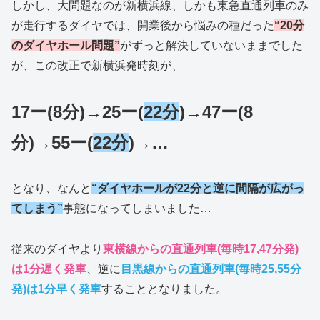
しかし、大問題なのが新横浜線、しかも東急直通列車のみ
が走行するダイヤでは、開業後から悩みの種だった
“20分
のダイヤホール問題”
がずっと解決していないままでした
が、この改正で新横浜発時刻が、
17ー(8分)→25ー(
22分
)→47ー(8
分)→55ー(
22分
)→…
となり、なんと
“ダイヤホールが22分と逆に間隔が広がっ
てしまう”
事態になってしまいました…
従来のダイヤより
東横線からの直通列車(毎時17,47分発)
は1分遅く発車
、逆に
目黒線からの直通列車(毎時25,55分
発)は1分早く発車
する
こととなりました。