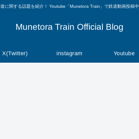
道に関する話題を紹介！ Youtube「Munetora Train」で鉄道動画投稿
Munetora Train Official Blog
X(Twitter)
instagram
Youtube