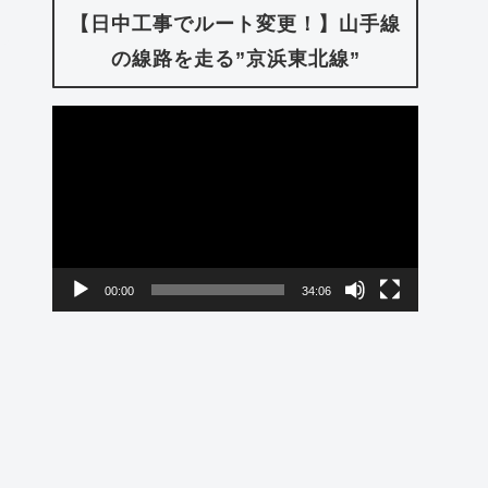
【日中工事でルート変更！】山手線
の線路を走る”京浜東北線”
動
画
プ
レ
ー
00:00
34:06
ヤ
ー