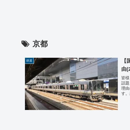
京都
【
鉄道
由(
皆様
話題
理由
す。