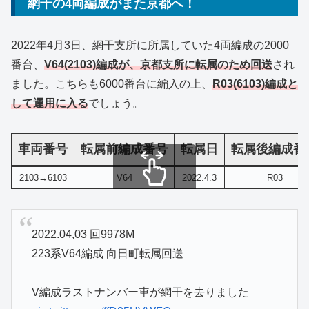
網干の4両編成がまた京都へ！
2022年4月3日、網干支所に所属していた4両編成の2000
番台、
V64(2103)編成が、京都支所に転属のため回送
され
ました。こちらも6000番台に編入の上、
R03(6103)編成と
して運用に入る
でしょう。
車両番号
転属前編成番号
転属日
転属後編成番
2103→6103
V64
2022.4.3
R03
スクロールできます
2022.04,03 回9978M
223系V64編成 向日町転属回送
V編成ラストナンバー車が網干を去りました