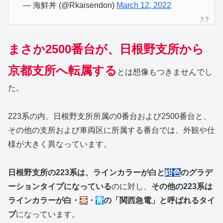
— 海鮮丼 (@Rkaisendon)
March 12, 2022
まさか2500番台が、日根野支所から
京都支所へ転属する
とは想像もつきませんでし
た。
223系の内、日根野支所所属の0番台および2500番台と、
その他の支所および車両区に所属する番台では、外観や仕
様が大きく異なっています。
日根野支所の223系は、ラインカラーが
白
と
紺色
のグラデ
ーションタイプになっている
のに対し、
その他の223系は
ラインカラーが白・
茶
・
青
の「関西急電」と呼ばれるタイ
プ
になっています。