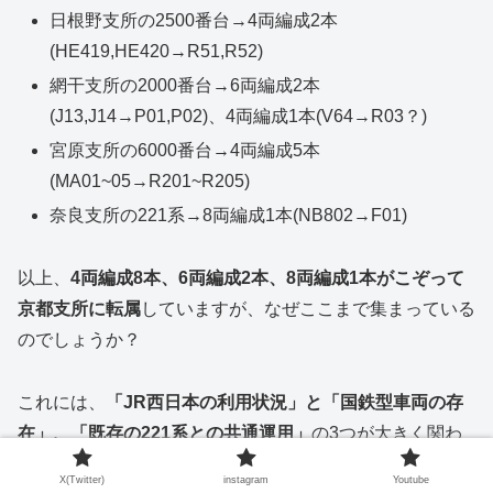
日根野支所の2500番台→4両編成2本
(HE419,HE420→R51,R52)
網干支所の2000番台→6両編成2本
(J13,J14→P01,P02)、4両編成1本(V64→R03？)
宮原支所の6000番台→4両編成5本
(MA01~05→R201~R205)
奈良支所の221系→8両編成1本(NB802→F01)
以上、
4両編成8本、6両編成2本、8両編成1本がこぞって
京都支所に転属
していますが、なぜここまで集まっている
のでしょうか？
これには、
「JR西日本の利用状況」と「国鉄型車両の存
在」、「既存の221系との共通運用」
の3つが大きく関わ
っているものと考えています。
X(Twitter)
instagram
Youtube