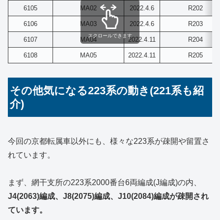
6105
MA02
2022.4.6
R202
6106
MA03
2022.4.6
R203
スクロールできます
6107
MA04
2022.4.11
R204
6108
MA05
2022.4.11
R205
その他気になる223系の動き(221系も紹
介)
今回の京都転属車以外にも、様々な223系が疎開や留置さ
れています。
まず、網干支所の223系2000番台6両編成(J編成)の内、
J4(2063)編成、J8(2075)編成、J10(2084)編成が疎開され
ています。