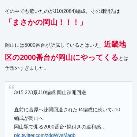
その中でも驚いたのがJ10(2084)編成。その疎開先は
「まさかの岡山！！！」
近畿地
岡山には5000番台が所属しているとはいえ、
区の2000番台が岡山にやってくる
とは
予想外すぎました。
3/15 223系J10編成 岡山疎開回送
直前に宮原へ疎開回送されたJ4編成に続いてJ10
編成が岡山へ
岡山駅で見る2000番台･幌付きの違和感…
pic.twitter.com/zdqWysMaqb