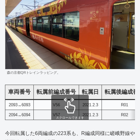
森の京都QRトレインラッピング。
車両番号
転属前編成番号
転属日
転属後編成番
2093→6093
V56
2021.2.3
R01
2094→6094
V57
2021.2.3
R02
スクロールできます
今回転属した6両編成の223系も、R編成同様に嵯峨野線や