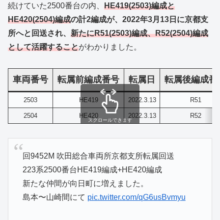
続けていた2500番台の内、
HE419(2503)編成と
HE420(2504)編成
の計2編成が、2022年3月13日に京都支
所へと回送され、
新たにR51(2503)編成、R52(2504)編成
として活躍すること
がわかりました。
車両番号
転属前編成番号
転属日
転属後編成番
2503
HE419
2022.3.13
R51
2504
HE420
2022.3.13
R52
スクロールできます
回9452M 吹田総合車両所京都支所転属回送
223系2500番台HE419編成+HE420編成
新たな仲間が向日町に増えました。
島本〜山崎間にて
pic.twitter.com/qG6usBvmyu