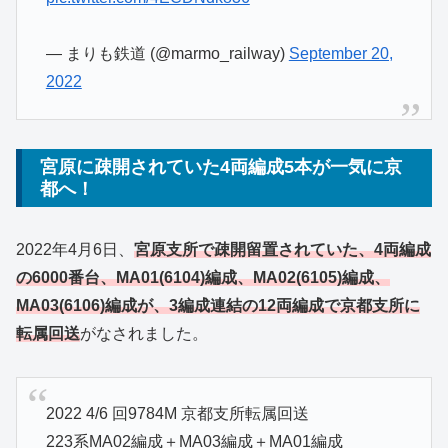
— まりも鉄道 (@marmo_railway)
September 20,
2022
宮原に疎開されていた4両編成5本が一気に京
都へ！
2022年4月6日、
宮原支所で疎開留置されていた、4両編成
の6000番台、MA01(6104)編成、MA02(6105)編成、
MA03(6106)編成が、3編成連結の12両編成で京都支所に
転属回送
がなされました。
2022 4/6 回9784M 京都支所転属回送
223系MA02編成＋MA03編成＋MA01編成