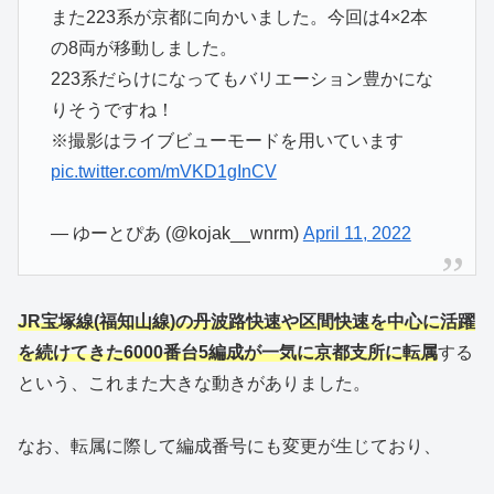
また223系が京都に向かいました。今回は4×2本
の8両が移動しました。
223系だらけになってもバリエーション豊かにな
りそうですね！
※撮影はライブビューモードを用いています
pic.twitter.com/mVKD1gInCV
— ゆーとぴあ (@kojak__wnrm)
April 11, 2022
JR宝塚線(福知山線)の丹波路快速や区間快速を中心に活躍
を続けてきた6000番台5編成が一気に京都支所に転属
する
という、これまた大きな動きがありました。
なお、転属に際して編成番号にも変更が生じており、