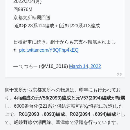
2022/3/14(月)
回9976M
京都支所転属回送
[近ﾎｼ]223系J14編成＋[近ﾎｼ]223系J13編成
日根野車に続き、網干からも京支へ転属されまし
た
pic.twitter.com/Y3QFhp4kEQ
— てつろー (@V16_3019)
March 14, 2022
網干支所から京都支所への転属は、昨年にも行われてお
り、
4両編成の元V56(2093)編成と元V57(2094)編成が転属
し、6000番台化(221系と併結運転可能な性能に改造)した
上で、
R01(2093→6093)編成、R02(2094→6094)編成
とし
て、嵯峨野線や湖西線、草津線で活躍を行っています。