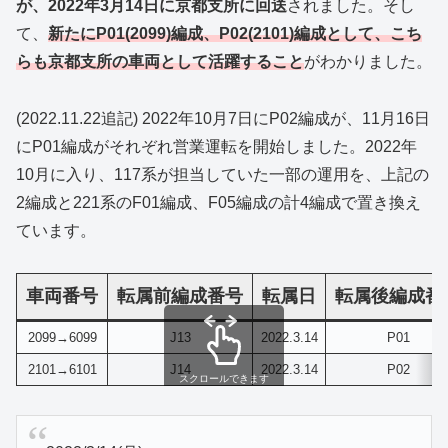
が、2022年3月14日に京都支所に回送
されました。そし
て、
新たにP01(2099)編成、P02(2101)編成として、こち
らも京都支所の車両として活躍すること
がわかりました。
(2022.11.22追記) 2022年10月7日にP02編成が、11月16日
にP01編成がそれぞれ営業運転を開始しました。2022年
10月に入り、117系が担当していた一部の運用を、上記の
2編成と221系のF01編成、F05編成の計4編成で置き換え
ています。
車両番号
転属前編成番号
転属日
転属後編成番
2099→6099
J13
2022.3.14
P01
2101→6101
J14
2022.3.14
P02
スクロールできます