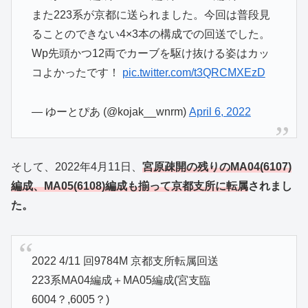
また223系が京都に送られました。今回は普段見
ることのできない4×3本の構成での回送でした。
Wp先頭かつ12両でカーブを駆け抜ける姿はカッ
コよかったです！
pic.twitter.com/t3QRCMXEzD
— ゆーとぴあ (@kojak__wnrm)
April 6, 2022
そして、2022年4月11日、
宮原疎開の残りのMA04(6107)
編成、MA05(6108)編成も揃って京都支所に転属
されまし
た。
2022 4/11 回9784M 京都支所転属回送
223系MA04編成＋MA05編成(宮支臨
6004？,6005？)