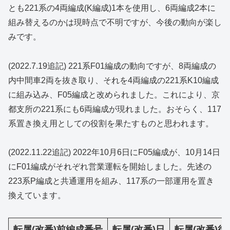
とも221系の4両編成(K編成)1本を使用し、6両編成2本に
組み替えるのかは現時点で不明ですが、今後の動向が楽し
みです。
(2022.7.19追記) 221系F01編成の動向ですが、8両編成の
内中間車2両を抜き取り、それを4両編成の221系K10編成
に組み込み、F05編成と改められました。これにより、京
都支所の221系にも6両編成が現れました。おそらく、117
系置き換え用としての役割を果たすものと思われます。
(2022.11.22追記) 2022年10月6日にF05編成が、10月14日
にF01編成がそれぞれ営業運転を開始しました。先述の
223系P編成と共通運用を組み、117系の一部運用を置き
換えています。
転属(改番)前編成番号
転属(改番)日
転属(改番)