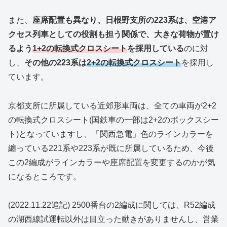
また、
座席配置も異なり、日根野支所の223系は、空港ア
クセス列車としての役割も担う関係で、大きな荷物が置け
るよう
1+2の転換式クロスシート
を採用している
のに対
し、
その他の223系は
2+2の転換式クロスシート
を採用し
ています。
京都支所に所属している近郊形車両は、全ての車両が2+2
の転換式クロスシート(国鉄車の一部は2+2のボックスシー
ト)となっていますし、「関西急電」色のラインカラーを
纏っている221系や223系が既に所属しているため、今後
この2編成がラインカラーや座席配置を変更するのかが気
になるところです。
(2022.11.22追記) 2500番台の2編成に関しては、R52編成
の湖西線試運転以外は目立った動きがありませんし、営業