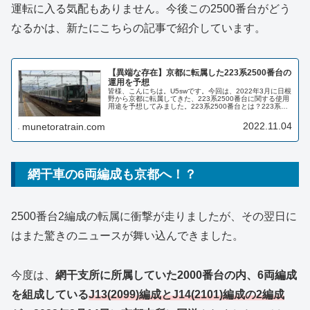
運転に入る気配もありません。今後この2500番台がどう
なるかは、新たにこちらの記事で紹介しています。
【異端な存在】京都に転属した223系2500番台の
運用を予想
皆様、こんにちは。U5swです。今回は、2022年3月に日根
野から京都に転属してきた、223系2500番台に関する使用
用途を予想してみました。223系2500番台とは？223系
2500番台は、1999年より導入が開始されたJR西日本の
223...
2022.11.04
munetoratrain.com
網干車の6両編成も京都へ！？
2500番台2編成の転属に衝撃が走りましたが、その翌日に
はまた驚きのニュースが舞い込んできました。
今度は、
網干支所に所属していた2000番台の内、6両編成
を組成している
J13(2099)編成とJ14(2101)編成の2編成