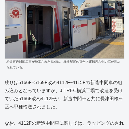
相鉄直通対応工事が施工された編成は、機器配置の都合上運転席右側の窓が埋め
られている。
残りは5166F~5169F改め4112F~4115Fの新造中間車の組
み込みとなっていますが、J-TREC横浜工場で改造を受け
ていた5166F改め4112Fが、新造中間車と共に長津田検車
区へ甲種輸送されました。
なお、4112Fの新造中間車に関しては、ラッピングのされ