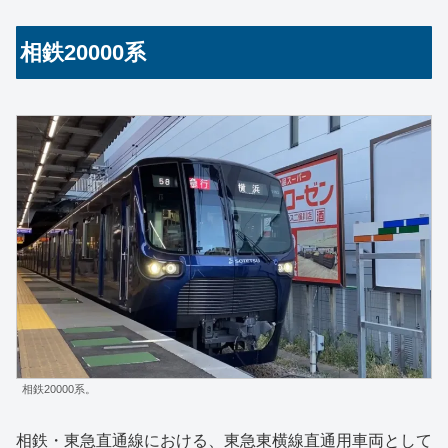
相鉄20000系
相鉄20000系。
相鉄・東急直通線における、東急東横線直通用車両として