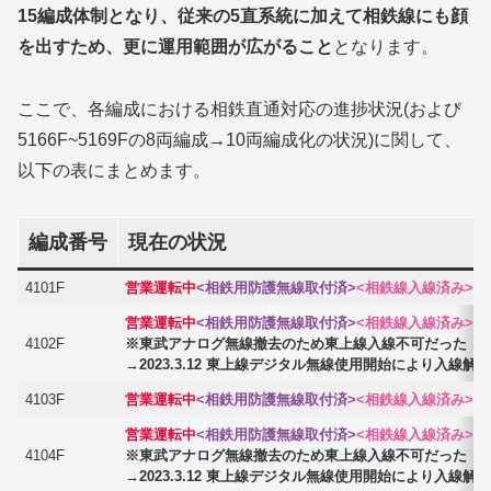
15編成体制となり、従来の5直系統に加えて相鉄線にも顔
を出すため、更に運用範囲が広がること
となります。
ここで、各編成における相鉄直通対応の進捗状況(および
5166F~5169Fの8両編成→10両編成化の状況)に関して、
以下の表にまとめます。
編成番号
現在の状況
4101F
営業運転中
<相鉄用防護無線取付済>
<相鉄線入線済み>
営業運転中
<相鉄用防護無線取付済>
<相鉄線入線済み>
4102F
※東武アナログ無線撤去のため東上線入線不可だった
→2023.3.12 東上線デジタル無線使用開始により入線解
4103F
営業運転中
<相鉄用防護無線取付済>
<相鉄線入線済み>
営業運転中
<相鉄用防護無線取付済>
<相鉄線入線済み>
4104F
※東武アナログ無線撤去のため東上線入線不可だった
→2023.3.12 東上線デジタル無線使用開始により入線解