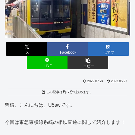
X
Facebook
はてブ
LINE
コピー
2022.07.24
2023.05.27
この記事は
約17分
で読めます。
皆様、こんにちは。U5swです。
今回は東急東横線系統の相鉄直通に関して紹介します！