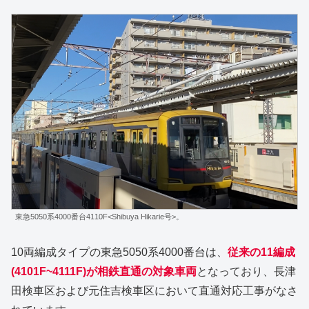
東急5050系4000番台4110F<Shibuya Hikarie号>。
10両編成タイプの東急5050系4000番台は、
従来の11編成
(4101F~4111F)が相鉄直通の対象車両
となっており、長津
田検車区および元住吉検車区において直通対応工事がなさ