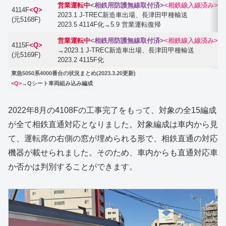
営業運転中
<相鉄用防護無線取付済>
<相鉄線入線済み>
4114F
<Q>
2023.1 J-TREC新造車出場、長津田甲種輸送
(元5168F)
2023.5 4114F化→5.9 営業運転復帰
営業運転中
<相鉄用防護無線取付済>
<相鉄線入線済み>
4115F
<Q>
→2023.1 J-TREC新造車出場、長津田甲種輸送
(元5169F)
2023.2 4115F化
東急5050系4000番台の状況まとめ(2023.3.20更新)
<Q>
→Qシート車両組み込み編成
2022年8月の4108Fの工事完了をもって、対象の全15編成
が全て相鉄直通対応となりました。対象編成は車内から見
て、運転席の右側の窓が埋められる形で、相鉄直通の対応
機器が載せられました。そのため、車内からも直通対応車
か否かは判別することができます。