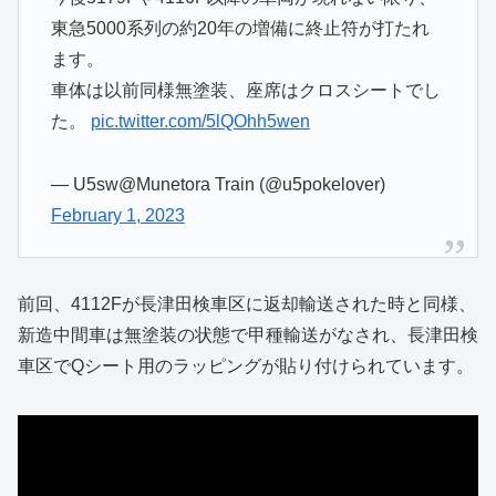
東急5000系列の約20年の増備に終止符が打たれ
ます。
車体は以前同様無塗装、座席はクロスシートでし
た。
pic.twitter.com/5lQOhh5wen
— U5sw@Munetora Train (@u5pokelover)
February 1, 2023
前回、4112Fが長津田検車区に返却輸送された時と同様、
新造中間車は無塗装の状態で甲種輸送がなされ、長津田検
車区でQシート用のラッピングが貼り付けられています。