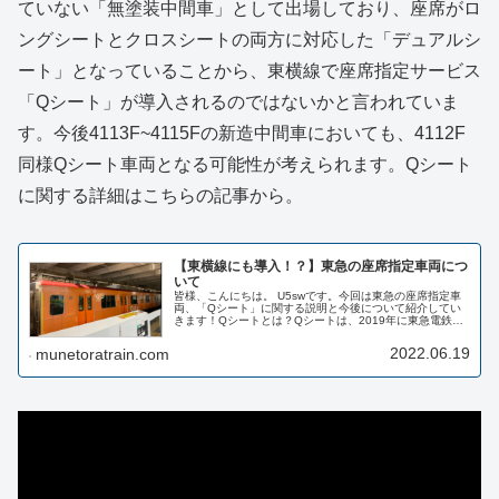
ていない「無塗装中間車」として出場しており、座席がロ
ングシートとクロスシートの両方に対応した「デュアルシ
ート」となっていることから、東横線で座席指定サービス
「Qシート」が導入されるのではないかと言われていま
す。今後4113F~4115Fの新造中間車においても、4112F
同様Qシート車両となる可能性が考えられます。Qシート
に関する詳細はこちらの記事から。
【東横線にも導入！？】東急の座席指定車両につ
いて
皆様、こんにちは。 U5swです。今回は東急の座席指定車
両、「Qシート」に関する説明と今後について紹介してい
きます！Qシートとは？Qシートは、2019年に東急電鉄が
導入した座席指定車両です。Qシート運用時は"クロスシー
ト"、それ以外の列車の...
2022.06.19
munetoratrain.com