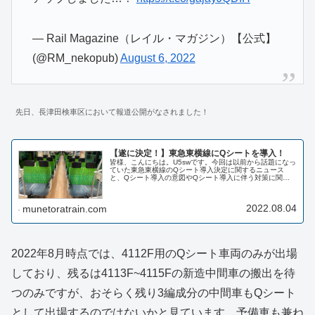
— Rail Magazine（レイル・マガジン）【公式】
(@RM_nekopub)
August 6, 2022
先日、長津田検車区において報道公開がなされました！
【遂に決定！】東急東横線にQシートを導入！
皆様、こんにちは。U5swです。今回は以前から話題になっ
ていた東急東横線のQシート導入決定に関するニュース
と、Qシート導入の意図やQシート導入に伴う対策に関し
て私が考えたことを述べていこうと思います！東急東横線
にQシート導入が正式に決定！下...
2022.08.04
munetoratrain.com
2022年8月時点では、4112F用のQシート車両のみが出場
しており、残るは4113F~4115Fの新造中間車の搬出を待
つのみですが、おそらく残り3編成分の中間車もQシート
として出場するのではないかと見ています。予備車も兼ね