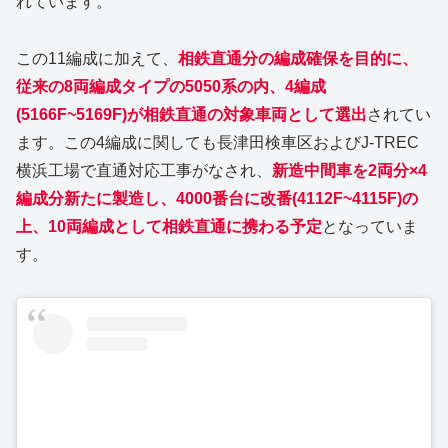
れています。
この11編成に加えて、
相鉄直通分の編成確保を目的に、
従来の8両編成タイプの5050系の内、4編成
(5166F~5169F)が相鉄直通の対象車両として選出
されてい
ます。この4編成に関しても長津田検車区およびJ-TREC
横浜工場で直通対応工事がなされ、
新造中間車を2両分×4
編成分新たに製造し、4000番台に改番(4112F~4115F)の
上、10両編成として相鉄直通に携わる予定
となっていま
す。