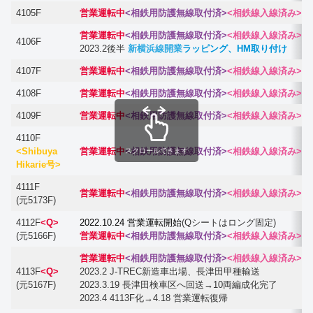
4105F
営業運転中
<相鉄用防護無線取付済>
<相鉄線入線済み>
営業運転中
<相鉄用防護無線取付済>
<相鉄線入線済み>
4106F
2023.2後半
新横浜線開業
ラッピング、HM取り付け
4107F
営業運転中
<相鉄用防護無線取付済>
<相鉄線入線済み>
4108F
営業運転中
<相鉄用防護無線取付済>
<相鉄線入線済み>
4109F
営業運転中
<相鉄用防護無線取付済>
<相鉄線入線済み>
4110F
<Shibuya
営業運転中
<相鉄用防護無線取付済>
<相鉄線入線済み>
スクロールできます
Hikarie号>
4111F
営業運転中
<相鉄用防護無線取付済>
<相鉄線入線済み>
(元5173F)
4112F
<Q>
2022.10.24 営業運転開始
(Qシートはロング固定)
(元5166F)
営業運転中
<相鉄用防護無線取付済>
<相鉄線入線済み>
営業運転中
<相鉄用防護無線取付済>
<相鉄線入線済み>
4113F
<Q>
2023.2 J-TREC新造車出場、長津田甲種輸送
(元5167F)
2023.3.19 長津田検車区へ回送→10両編成化完了
2023.4 4113F化→4.18 営業運転復帰