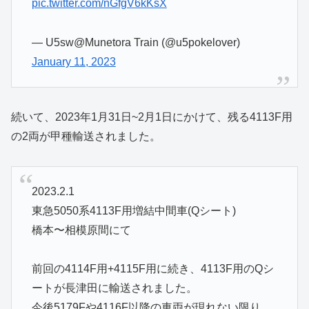
pic.twitter.com/nGfgV6kKsX
— U5sw@Munetora Train (@u5pokelover)
January 11, 2023
続いて、2023年1月31日~2月1日にかけて、残る4113F用
の2両が甲種輸送されました。
2023.2.1
東急5050系4113F用増結中間車(Qシート)
橋本〜相模原間にて
前回の4114F用+4115F用に続き、4113F用のQシ
ートが長津田に輸送されました。
今後5179Fや4116F以降の車両が現れない限り、