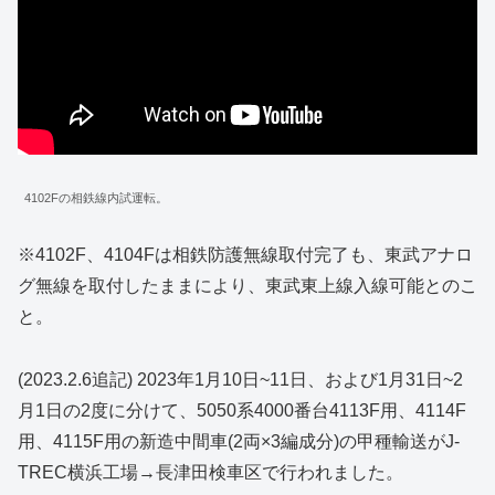
4102Fの相鉄線内試運転。
※4102F、4104Fは相鉄防護無線取付完了も、東武アナロ
グ無線を取付したままにより、東武東上線入線可能とのこ
と。
(2023.2.6追記) 2023年1月10日~11日、および1月31日~2
月1日の2度に分けて、5050系4000番台4113F用、4114F
用、4115F用の新造中間車(2両×3編成分)の甲種輸送がJ-
TREC横浜工場→長津田検車区で行われました。