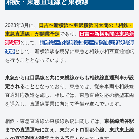
相鉄・東急直通線と東横線
2023年3月に、
日吉〜新横浜〜羽沢横浜国大間の「相鉄・
東急直通線」が開業予定
であり、
日吉〜新横浜間は東急新
横浜線
として、
新横浜〜羽沢横浜国大〜西谷間は相鉄新横
浜線
として、新横浜駅を境界に東急と相鉄が相互直通運転
を行うこととなっています。
東急からは目黒線と共に東横線からも相鉄線直通列車が設
定されること
となっており、東急では、従来車両を相鉄線
直通対応改造を施し、相鉄では、東急直通対応の新型車両
を導入し、直通線開業に向けて準備が進んでいます。
相鉄・東急直通線の東横線系統に関しては、
東横線渋谷駅
までの直通運転に加え、東京メトロ副都心線、東武東上線
への直通列車が設定される予定
となっています。