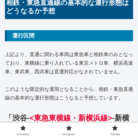
相鉄・東急直通線の基本的な運行形態は
どうなるか予想
運行区間
上記より、直通に関わる車両は東急車と相鉄車のみとなっ
ており、東横線に乗り入れている東京メトロ車、横浜高速
車、東武車、西武車は直通対応がなされていません。
このような限定的な運用となることから、相鉄・東急直通
線の基本的な運行形態はこうなると予想しています。
「渋谷-
<東急東横線・新横浜線>
-新横
浜-
<相鉄新横浜線・本線・(いずみ野
X(Twitter)
instagram
Youtube