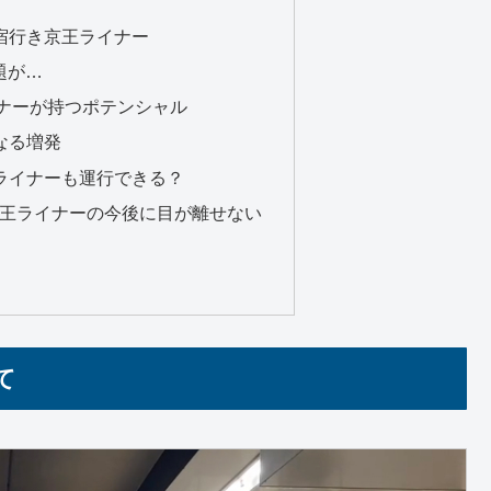
宿行き京王ライナー
題が…
イナーが持つポテンシャル
なる増発
ライナーも運行できる？
と京王ライナーの今後に目が離せない
て