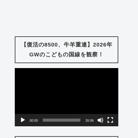
【復活の8500、牛羊重連】2026年
GWのこどもの国線を観察！
動
画
プ
レ
ー
00:00
26:06
ヤ
ー