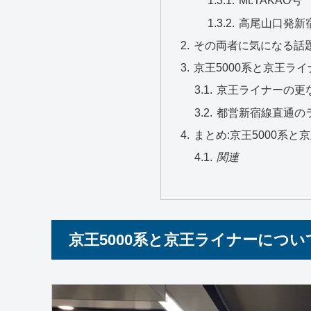
Mt.TAKAO号
高尾山口発新
その両者に気になる話
京王5000系と京王ラ
京王ライナーの更
都営新宿線直通の
まとめ:京王5000系
関連
京王5000系と京王ライナーについ