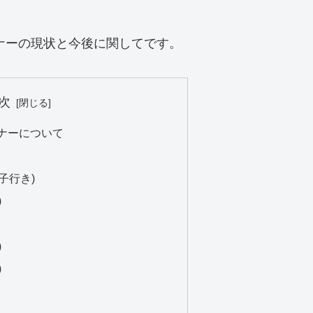
イナーの現状と今後に関してです。
次
イナーについて
子行き)
)
)
)