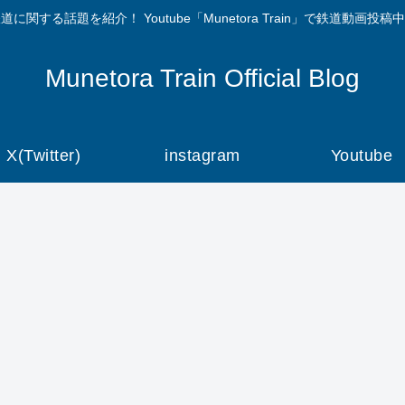
道に関する話題を紹介！ Youtube「Munetora Train」で鉄道動画投稿
Munetora Train Official Blog
X(Twitter)
instagram
Youtube