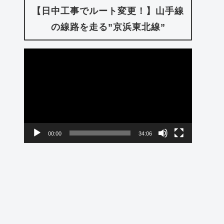
【日中工事でルート変更！】山手線
の線路を走る”京浜東北線”
動
画
プ
レ
ー
00:00
34:06
ヤ
ー