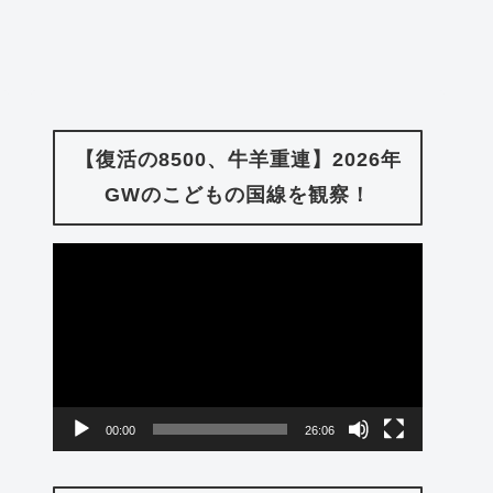
【復活の8500、牛羊重連】2026年
GWのこどもの国線を観察！
動
画
プ
レ
ー
00:00
26:06
ヤ
ー