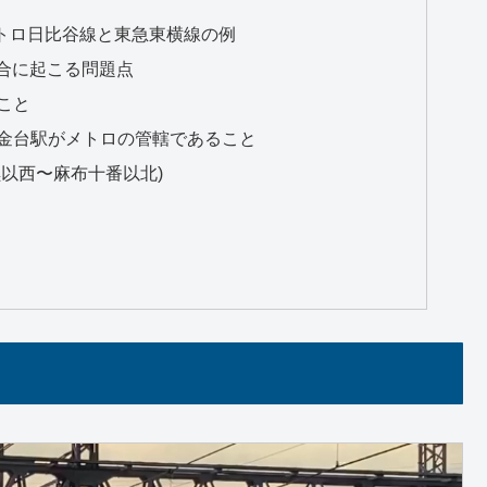
トロ日比谷線と東急東横線の例
合に起こる問題点
こと
金台駅がメトロの管轄であること
以西〜麻布十番以北)