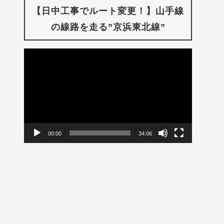
【日中工事でルート変更！】山手線
の線路を走る”京浜東北線”
動
画
プ
レ
ー
00:00
34:06
ヤ
ー