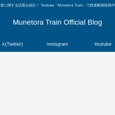
道に関する話題を紹介！ Youtube「Munetora Train」で鉄道動画投稿
Munetora Train Official Blog
X(Twitter)
instagram
Youtube