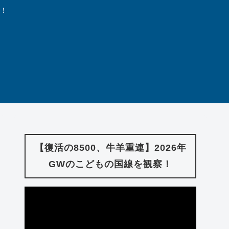
中！
【復活の8500、牛羊重連】2026年
GWのこどもの国線を観察！
動
画
プ