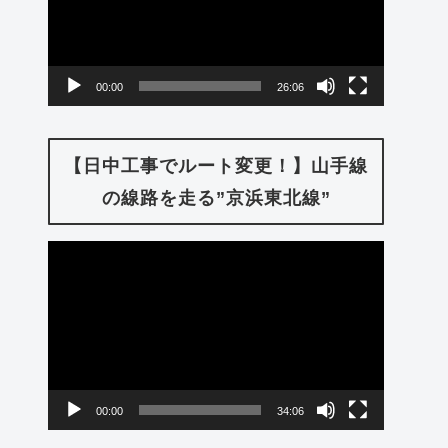
レ
ー
00:00
26:06
ヤ
ー
【日中工事でルート変更！】山手線
の線路を走る”京浜東北線”
動
画
プ
レ
ー
00:00
34:06
ヤ