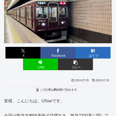
X
Facebook
はてブ
LINE
コピー
2024.07.25
2024.07.31
この記事は
約12分
で読めます。
皆様、こんにちは。U5swです。
今回は阪急京都線系統で活躍する、阪急7300系に関して