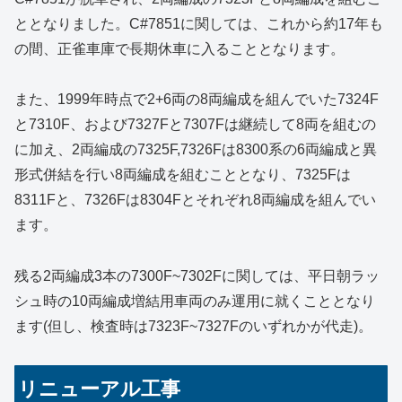
ととなりました。C#7851に関しては、これから約17年も
の間、正雀車庫で長期休車に入ることとなります。
また、1999年時点で2+6両の8両編成を組んでいた7324F
と7310F、および7327Fと7307Fは継続して8両を組むの
に加え、2両編成の7325F,7326Fは8300系の6両編成と異
形式併結を行い8両編成を組むこととなり、7325Fは
8311Fと、7326Fは8304Fとそれぞれ8両編成を組んでい
ます。
残る2両編成3本の7300F~7302Fに関しては、平日朝ラッ
シュ時の10両編成増結用車両のみ運用に就くこととなり
ます(但し、検査時は7323F~7327Fのいずれかが代走)。
リニューアル工事