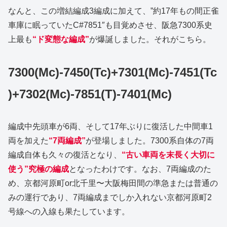
なんと、この増結編成3編成に加えて、”約17年もの間正雀
車庫に眠っていたC#7851″も目覚めさせ、阪急7300系史
上最も
“ド変態な編成”
が爆誕しました。それがこちら。
7300(Mc)-7450(Tc)+7301(Mc)-7451(Tc
)+7302(Mc)-7851(T)-7401(Mc)
編成中先頭車が6両、そして17年ぶりに復活した中間車1
両を加えた
“7両編成”
が登場しました。7300系自体の7両
編成自体も久々の復活となり、
“古い車両を末長く大切に
使う”究極の編成
となったわけです。なお、7両編成のた
め、京都河原町or北千里〜大阪梅田間の準急または普通の
みの運行であり、7両編成までしか入れない京都河原町2
号線への入線も果たしています。