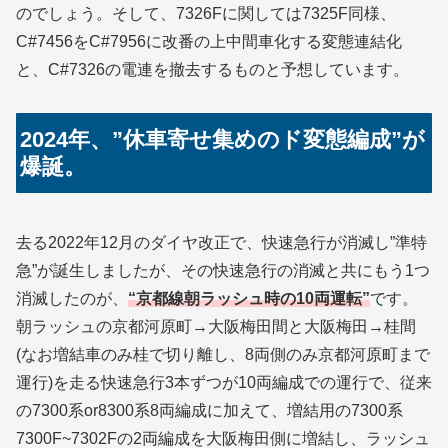
のでしょう。そして、7326Fに関しては7325F同様、
C#7456をC#7956に改番の上中間車化する変態連結化
と、C#7326の電連を撤去するものと予想しています。
2024年、”休車寄せ集めのド変態編成”が
爆誕。
去る2022年12月のダイヤ改正で、快速急行が消滅し”準特
急”が誕生しましたが、その快速急行の消滅と共にもう1つ
消滅したのが、
“京都線朝ラッシュ時の10両運転”
です。
朝ラッシュの京都河原町→大阪梅田間と大阪梅田→桂間
(なお増結車のみ桂で切り離し、8両側のみ京都河原町まで
運行)を走る快速急行3本ずつが10両編成での運行で、従来
の7300系or8300系8両編成に加えて、増結用の7300系
7300F~7302Fの2両編成を大阪梅田側に増結し、ラッシュ