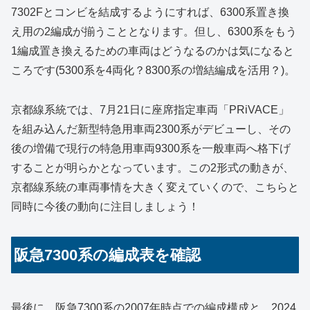
7302Fとコンビを結成するようにすれば、6300系置き換
え用の2編成が揃うこととなります。但し、6300系をもう
1編成置き換えるための車両はどうなるのかは気になると
ころです(5300系を4両化？8300系の増結編成を活用？)。
京都線系統では、7月21日に座席指定車両「PRiVACE」
を組み込んだ新型特急用車両2300系がデビューし、その
後の増備で現行の特急用車両9300系を一般車両へ格下げ
することが明らかとなっています。この2形式の動きが、
京都線系統の車両事情を大きく変えていくので、こちらと
同時に今後の動向に注目しましょう！
阪急7300系の編成表を確認
最後に、阪急7300系の2007年時点での編成構成と、2024