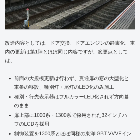
改造内容としては、ドア交換、ドアエンジンの静粛化、車
内の更新は第1陣とほぼ同じ内容ですが、変更点として
は、
前面の大規模更新は行わず、貫通扉の窓の大型化と
車番の移設、種別灯・尾灯のLED化のみ施工
種別・行先表示器はフルカラーLED化されず方向幕
のまま
扉上部に1000系・1300系で採用された32インチハー
フのLCDを採用
制御装置を1300系とほぼ同様の東洋IGBT-VVVFイン