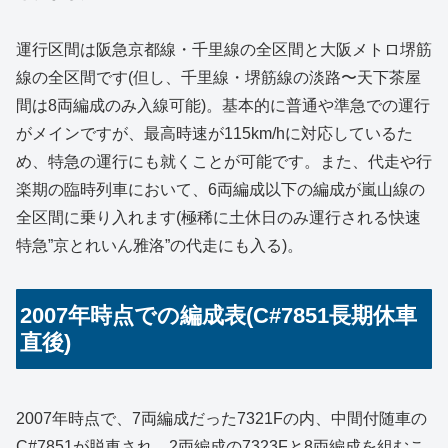
運行区間は阪急京都線・千里線の全区間と大阪メトロ堺筋
線の全区間です(但し、千里線・堺筋線の淡路〜天下茶屋
間は8両編成のみ入線可能)。基本的に普通や準急での運行
がメインですが、最高時速が115km/hに対応しているた
め、特急の運行にも就くことが可能です。また、代走や行
楽期の臨時列車において、6両編成以下の編成が嵐山線の
全区間に乗り入れます(極稀に土休日のみ運行される快速
特急”京とれいん雅洛”の代走にも入る)。
2007年時点での編成表(C#7851長期休車
直後)
2007年時点で、7両編成だった7321Fの内、中間付随車の
C#7851が脱車され、2両編成の7323Fと8両編成を組むこ