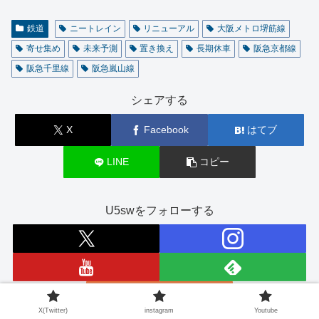
鉄道
ニートレイン
リニューアル
大阪メトロ堺筋線
寄せ集め
未来予測
置き換え
長期休車
阪急京都線
阪急千里線
阪急嵐山線
シェアする
X
Facebook
はてブ
LINE
コピー
U5swをフォローする
X(Twitter)
instagram
Youtube