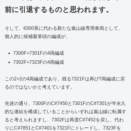
前に引退するものと思われます。
そして、6300系に代わる新たな嵐山線専用車両として、
個人的に候補最筆頭の編成が、
7300F+7301Fの4両編成
7302F+7323Fの4両編成
この2+2の4両編成であり、残る7321Fは再び7両編成に戻
るのではないかと考えています。
先述の通り、7300FのC#7450と7301FのC#7301が半永久
的な連結を構成していることからいずれは嵐山線に転属す
ると考えられますし、7302Fは再度C#7452を戻し、代わ
りにC#7851とC#7401を7321Fにトレードし、7323Fを