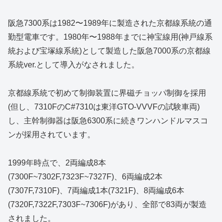
阪急7300系は1982〜1989年に製造された京都線系統の通
勤型電車です。1980年〜1988年までに神宝線用(神戸線系
統および宝塚線系統)として製造した阪急7000系の京都線
系統ver.として導入がなされました。
京都線系統で初めて制御装置に界磁チョッパ制御を採用
(但し、7310FのC#7310は東洋GTO-VVVFの試験車両)
し、主幹制御器は阪急6300系に続きワンハンドルマスコ
ンが採用されています。
1999年時点で、2両編成8本
(7300F~7302F,7323F~7327F)、6両編成2本
(7307F,7310F)、7両編成1本(7321F)、8両編成6本
(7320F,7322F,7303F~7306F)があり、全部で83両が製造
されました。