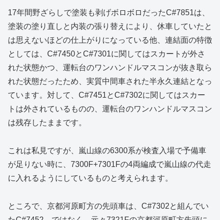
17年間野ざらしで塗装も剥げボロボロだったC#7851は、
塗装の塗り直しと内装の張り替えにより、休車していたと
は思えないほどの仕上がりになっている他、連結面の特徴
としては、C#7450とC#7301に関してはスカートが外さ
れた状態かつ、運転台のワンハンドルマスコンが抜き取ら
れた状態だったため、実質中間車された半永久連結となっ
ています。対して、C#7451とC#7302に関してはスカー
トは外されているものの、運転台のワンハンドルマスコン
は残存したままです。
これは私見ですが、嵐山線の6300系が検査入場で予備車
が足りない時に、7300F+7301Fの4両編成で嵐山線の代走
に入れるようにしているものと考えられます。
ところで、京都河原町方の先頭車は、C#7302と組んでい
たC#7452…ではなく、元々7321Fの京都河原町方先頭に