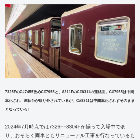
7325FのC#7455改めC#7955と、8311FのC#8311の連結面。C#7955は中間
車化され、運転台が取り外されているが、C#8311は中間車化されずそのまま
となっている↑
2024年7月時点では7326F+8304Fが揃って入場中であ
り、おそらく両車ともリニューアル工事を行なっているも