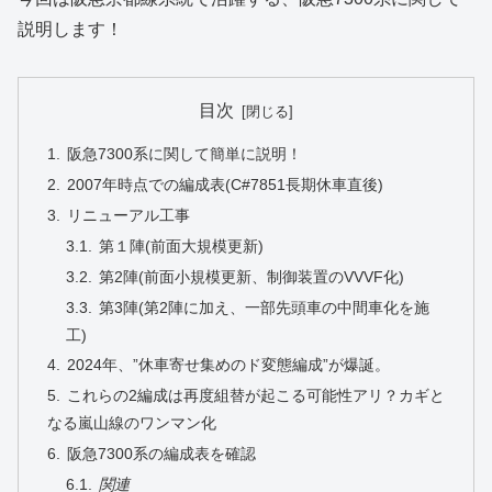
説明します！
目次
阪急7300系に関して簡単に説明！
2007年時点での編成表(C#7851長期休車直後)
リニューアル工事
第１陣(前面大規模更新)
第2陣(前面小規模更新、制御装置のVVVF化)
第3陣(第2陣に加え、一部先頭車の中間車化を施
工)
2024年、”休車寄せ集めのド変態編成”が爆誕。
これらの2編成は再度組替が起こる可能性アリ？カギと
なる嵐山線のワンマン化
阪急7300系の編成表を確認
関連