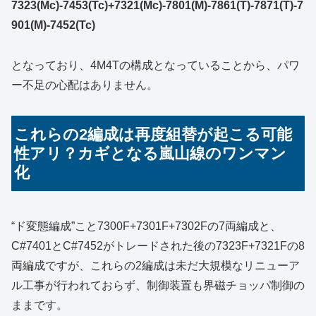
7323(Mc)-7453(Tc)+7321(Mc)-7801(M)-7861(T)-7871(T)-7
901(M)-7452(Tc)
となっており、4M4Tの構成となっていることから、パワ
ー不足の心配はありません。
これらの2編成は再度組替が起こる可能
性アリ？カギとなる嵐山線のワンマン
化
“ド変態編成”こと7300F+7301F+7302Fの7両編成と、
C#7401とC#7452がトレードされた後の7323F+7321Fの8
両編成ですが、これらの2編成は未だ大規模なリニューア
ル工事が行われておらず、制御装置も界磁チョッパ制御の
ままです。