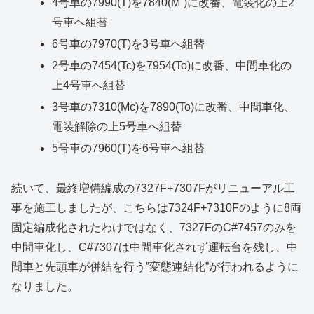
4号車の7990(T)を7840(M`)に改番、電装化の上2
号車へ組替
6号車の7970(T)を3号車へ組替
2号車の7454(Tc)を7954(To)に改番、中間車化の
上4号車へ組替
3号車の7310(Mc)を7890(To)に改番、中間車化、
電装解除の上5号車へ組替
5号車の7960(T)を6号車へ組替
続いて、最終増備編成の7327F+7307Fがリニューアル工
事を施工しましたが、こちらは7324F+7310Fのように8両
固定編成化されたわけではなく、7327FのC#7457のみを
中間車化し、C#7307は中間車化されず運転台を残し、中
間車と先頭車が併結を行う”変態連結化”が行われるように
なりました。