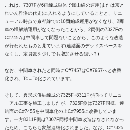
これは、7307Fが6両編成単体で嵐山線の運用(または京と
れいん雅洛の代走)に入れるようにしていることと、リニ
ューアル時点で京都線での10両編成運用がなくなり、2両
車の増解結運用がなくなったことから、2両側の7327Fの
C#7457は中間車して問題ないことから、このような改造
が行われたものと見ています(連結面のデッドスペースを
なくし、定員数を少しでも増加させる狙い？)
なお、中間車されたと同時にC#7457はC#7957へと改番
化され、Tc→To化されています。
そして、異形式併結編成の7325F+8311Fが揃ってリニュ
ーアル工事を施工しましたが、7325F側は7327F同様、連
結面のC#7455を中間車化の上C#7955に改番していま
す。一方8311F側は7307F同様中間車改造はなされなかっ
たため、こちらも変態連結化されました。なお、C#7325