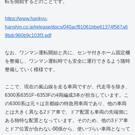
転を開始するとのことです。
https://www.hankyu-
hanshin.co.jp/release/docs/040acf91061bbe61374f567a6
9bdc960b9c103f3.pdf
なお、ワンマン運転開始と共に、センサ付きホーム固定柵
を整備し、ワンマン運転時でも安全に運行できるよう随時
整備していく模様です。
ここで、現在の嵐山線を走る車両ですが、代走等を除き、
6300系6351F~6353Fの4両編成3本が担当しています。こ
の6300系は元々は京都線の特急用車両であり、他の車両
とは大きく異なる2ドア車で、ドア配置も車両の先端側に
ある独特な配置となっています。そのため、他の3ドア車
とドア位置が合わない関係から、使いづらい車両となって