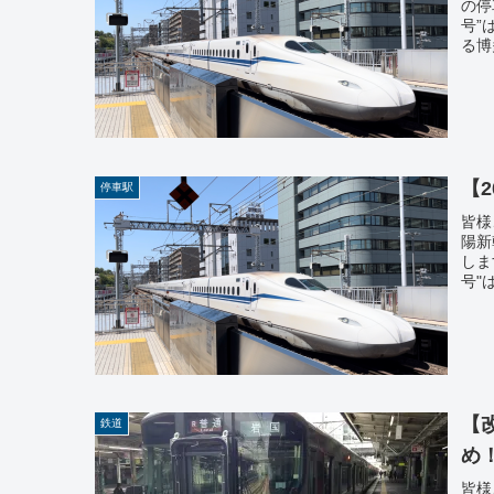
の停
号”
る博
【
停車駅
皆様
陽新
しま
号"
【
鉄道
め
皆様