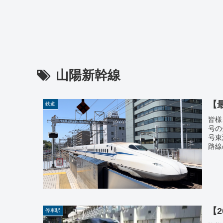
山陽新幹線
【
鉄道
皆様
号の
号東
路線
【
停車駅