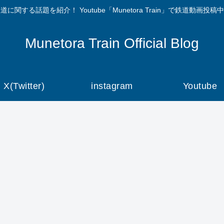
道に関する話題を紹介！ Youtube「Munetora Train」で鉄道動画投稿
Munetora Train Official Blog
X(Twitter)
instagram
Youtube