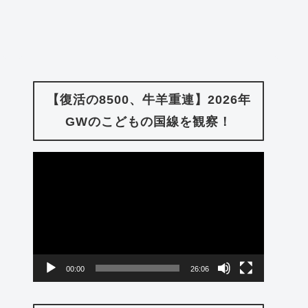
【復活の8500、牛羊重連】2026年
GWのこどもの国線を観察！
動
画
プ
レ
ー
00:00
26:06
ヤ
ー