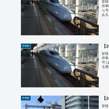
皆様
停車
ら号
ある
【
停車駅
皆様
停車
号"
る鹿
【
停車駅
皆様