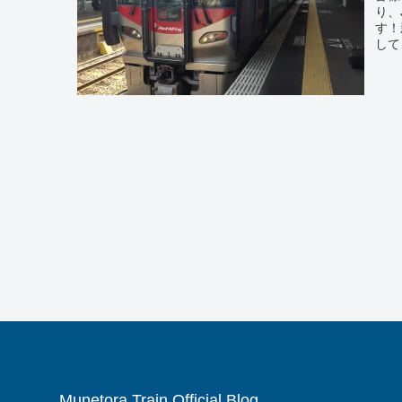
り、
す！
して
Munetora Train Official Blog