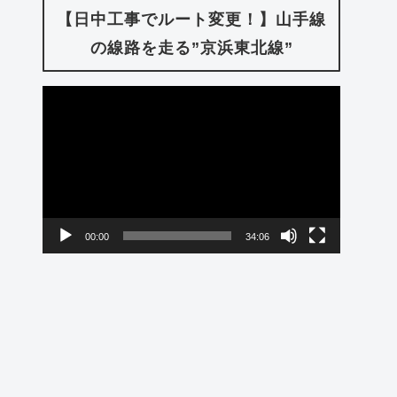
【日中工事でルート変更！】山手線
の線路を走る”京浜東北線”
動
画
プ
レ
ー
00:00
34:06
ヤ
ー