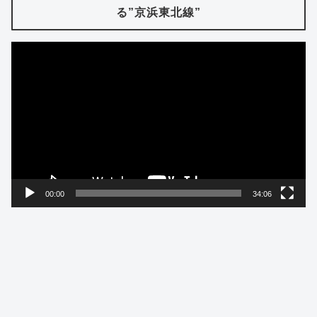
る”京浜東北線”
動
画
プ
レ
ー
ヤ
ー
00:00
34:06