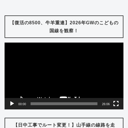
【復活の8500、牛羊重連】2026年GWのこどもの
国線を観察！
動
画
プ
レ
ー
ヤ
ー
00:00
26:06
【日中工事でルート変更！】山手線の線路を走