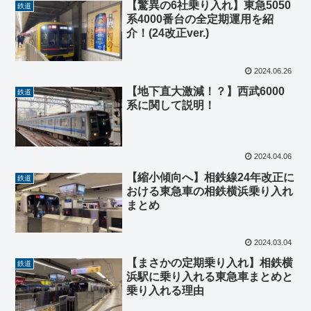
【驚異の6社乗り入れ】東急5050
鉄道
系4000番台の全定期運用を紹
介！(24改正ver.)
2024.06.26
【地下直大激減！？】西武6000
鉄道
系に関して説明！
2024.04.06
【縮小傾向へ】相鉄線24年改正に
鉄道
おける東急車の相鉄横浜乗り入れ
まとめ
2024.03.04
【まさかの定期乗り入れ】相鉄横
鉄道
浜駅に乗り入れる東急車まとめと
乗り入れる理由