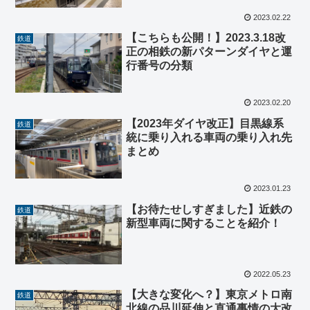
2023.02.22
【こちらも公開！】2023.3.18改
鉄道
正の相鉄の新パターンダイヤと運
行番号の分類
2023.02.20
【2023年ダイヤ改正】目黒線系
鉄道
統に乗り入れる車両の乗り入れ先
まとめ
2023.01.23
【お待たせしすぎました】近鉄の
鉄道
新型車両に関することを紹介！
2022.05.23
【大きな変化へ？】東京メトロ南
鉄道
北線の品川延伸と直通事情の大改