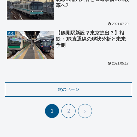
革へ?
2021.07.29
【鶴見駅新設？東京進出？】相
鉄道
鉄・JR直通線の現状分析と未来
予測
2021.05.17
次のページ
次
1
2
へ